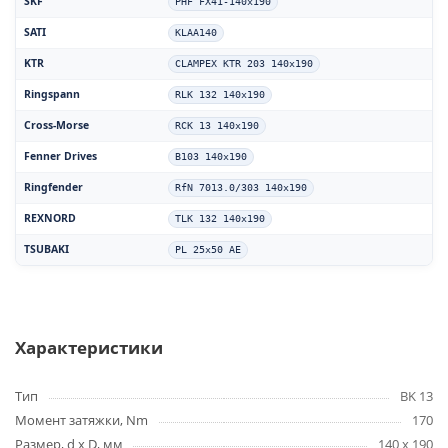
SKF
PHF FX41-140x190
SATI
KLAA140
KTR
CLAMPEX KTR 203 140x190
Ringspann
RLK 132 140x190
Cross-Morse
RCK 13 140x190
Fenner Drives
B103 140x190
Ringfender
RfN 7013.0/303 140x190
REXNORD
TLK 132 140x190
TSUBAKI
PL 25x50 AE
Характеристики
Тип
BK 13
Момент затяжки, Nm
170
Размер, d x D, мм
140 x 190