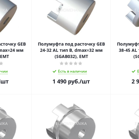
сточку GEB
Полумуфта под расточку GEB
Полумуфт
dmax=24 мм
24-32 AL тип B, dmax=32 мм
38-45 AL
 EMT
(SGAB032), EMT
(S
ичии
Есть в наличии
/шт
1 490
руб.
/шт
2 