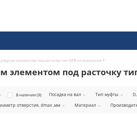
 упругим элементом под расточку тип GEB из алюминия
м элементом под расточку ти
Посадка на вал
Тип муфты
D
В наличии (
9
)
аметр отверстия, dmax ,мм
Материал
Производит