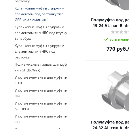
расточку
Кулачковые муфты с упругим
элементом под расточку тип
Полумуфта под ра
GEB из алюминия
19-24 AL тип B, 
Кулачковые муфты с упругим
элементом тип HRC под втулку
тапербуш
Есть в нал
Кулачковые муфты с упругим
770
руб.
элементом тип HRC под
расточку
Полиамидные гильзы для муфт
тип GF (BoWex)
Упругие элементы для муфт тип
FLEX
Упругие элементы для муфт тип
HRC
Упругие элементы для муфт тип
N-EUPEX
Упругие элементы для муфт тип
Полумуфта под ра
GEB
24-32 AL тип 