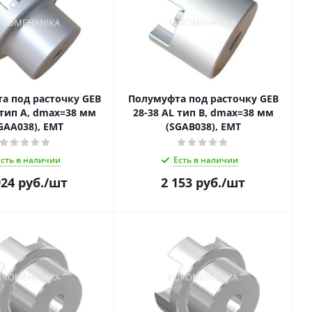
а под расточку GEB
Полумуфта под расточку GEB
 тип A, dmax=38 мм
28-38 AL тип B, dmax=38 мм
GAA038), EMT
(SGAB038), EMT
Есть в наличии
Есть в наличии
924
руб.
/шт
2 153
руб.
/шт