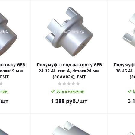
сточку GEB
Полумуфта под расточку GEB
Полумуфт
dmax=19 мм
24-32 AL тип A, dmax=24 мм
38-45 AL
 EMT
(SGAA024), EMT
(S
ичии
Есть в наличии
/шт
1 388
руб.
/шт
3 