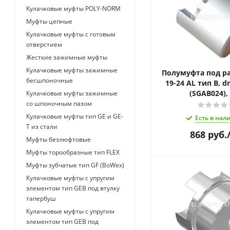
Кулачковые муфты POLY-NORM
Муфты цепные
Кулачковые муфты с готовым
отверстием
Жесткие зажимные муфты
Кулачковые муфты зажимные
Полумуфта под ра
бесшпоночные
19-24 AL тип B, 
(SGAB024),
Кулачковые муфты зажимные
со шпоночным пазом
Кулачковые муфты тип GE и GE-
Есть в нал
T из стали
868
руб.
Муфты безлюфтовые
Муфты торообразные тип FLEX
Муфты зубчатые тип GF (BoWex)
Кулачковые муфты с упругим
элементом тип GEB под втулку
тапербуш
Кулачковые муфты с упругим
элементом тип GEB под