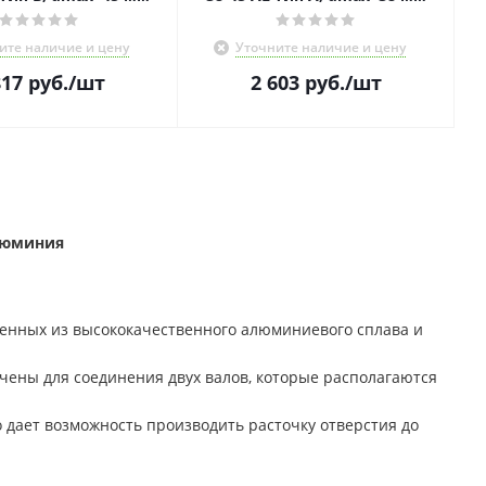
ите наличие и цену
Уточните наличие и цену
817
руб.
/шт
2 603
руб.
/шт
люминия
ненных из высококачественного алюминиевого сплава и
ены для соединения двух валов, которые располагаются
о дает возможность производить расточку отверстия до