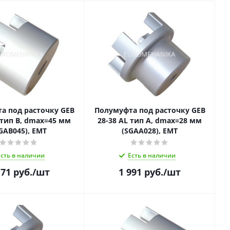
а под расточку GEB
Полумуфта под расточку GEB
 тип B, dmax=45 мм
28-38 AL тип A, dmax=28 мм
GAB045), EMT
(SGAA028), EMT
Есть в наличии
Есть в наличии
171
руб.
/шт
1 991
руб.
/шт