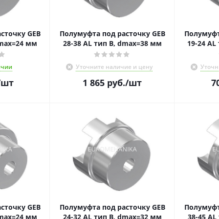
сточку GEB
Полумуфта под расточку GEB
Полумуфт
dmax=24 мм
28-38 AL тип B, dmax=38 мм
19-
ичии
Уточните наличие и цену
Уточн
/шт
1 865
руб.
/шт
7
сточку GEB
Полумуфта под расточку GEB
Полумуфт
A, dmax=24 мм
24-32 AL тип B, dmax=32 мм
38-