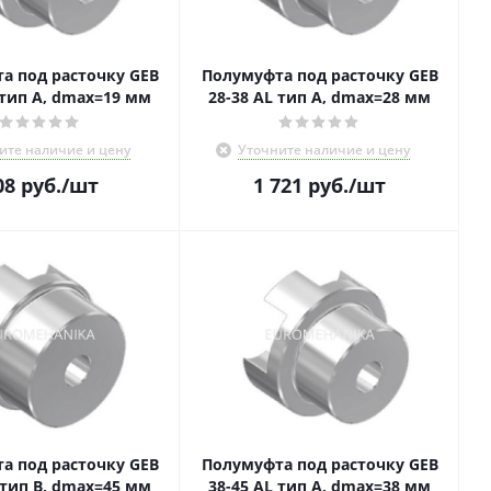
а под расточку GEB
Полумуфта под расточку GEB
24 AL тип A, dmax=19 мм
28-38 AL тип A, dmax=28 мм
ите наличие и цену
Уточните наличие и цену
08
руб.
/шт
1 721
руб.
/шт
а под расточку GEB
Полумуфта под расточку GEB
45 AL тип B, dmax=45 мм
38-45 AL тип A, dmax=38 мм