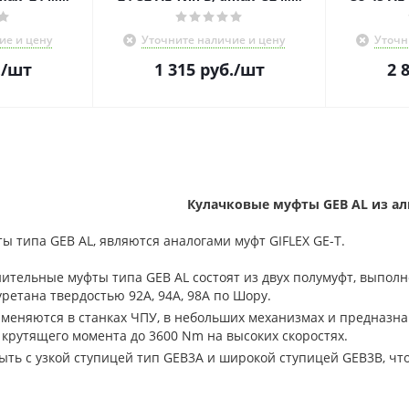
ие и цену
Уточните наличие и цену
Уточн
.
/шт
1 315
руб.
/шт
2 
Кулачковые муфты GEB AL из а
 типа GEB AL, являются аналогами муфт GIFLEX GE-T.
ительные муфты типа GEB AL состоят из двух полумуфт, выпол
ретана твердостью 92A, 94A, 98A по Шору.
еняются в станках ЧПУ, в небольших механизмах и предназнач
 крутящего момента до 3600 Nm на высоких скоростях.
ыть с узкой ступицей тип GEB3A и широкой ступицей GEB3B, чт