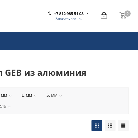
+7 812 985 51 08
0
0
Заказать звонок
п GEB из алюминия
, мм
L, мм
S, мм
ель