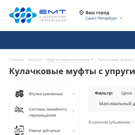
Ваш город
Санкт-Петербург
Главная
-
Каталог
-
Муфты соединительные
-
Кулачковые муфты с
Кулачковые муфты с упруги
Фильтр:
Цена
Втулки зажимные
Максимальный ди
Системы линейного
перемещения
В наличии (убывание)
Ремни зубчатые