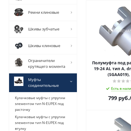
Ремни клиновые
Шкивы зубчатые
Шкивы клиновые
Ограничители
Полумуфта под ра
крутящего момента
19-24 AL тип A, 
(SGAA019),
Муфты
соединительные
Есть в нал
799
руб.
Кулачковые муфты с упругим
элементом тип N-EUPEX под
расточку
Кулачковые муфты с упругим
элементом тип N-EUPEX под
втулку