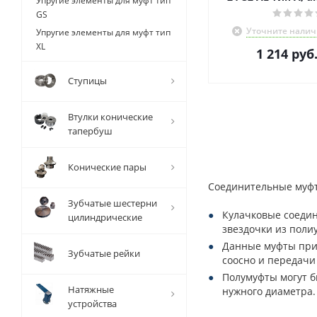
Упругие элементы для муфт тип
GS
Уточните налич
Упругие элементы для муфт тип
XL
1 214
руб
Ступицы
Втулки конические
тапербуш
Конические пары
Соединительные муфты
Зубчатые шестерни
Кулачковые соедин
цилиндрические
звездочки из полиу
Данные муфты прим
Зубчатые рейки
соосно и передачи
Полумуфты могут б
Натяжные
нужного диаметра.
устройства