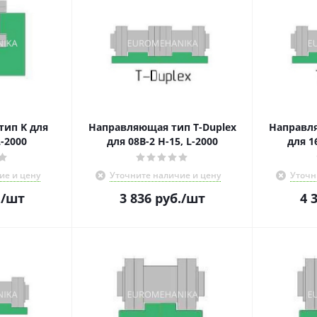
ип K для
Направляющая тип Т-Duplex
Направля
L-2000
для 08В-2 Н-15, L-2000
для 1
ие и цену
Уточните наличие и цену
Уточн
.
/шт
3 836
руб.
/шт
4 