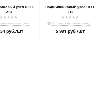
иковый узел UCFC
Подшипниковый узел UCFC
213
215
ите наличие и цену
Уточните наличие и цену
554
руб.
/шт
5 991
руб.
/шт