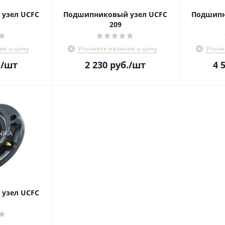
узел UCFC
Подшипниковый узел UCFC
Подшипн
209
ие и цену
Уточните наличие и цену
Уточн
.
/шт
2 230
руб.
/шт
4 
узел UCFC