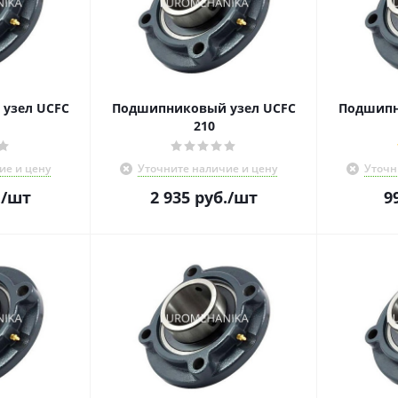
узел UCFC
Подшипниковый узел UCFC
Подшипн
210
ие и цену
Уточните наличие и цену
Уточн
.
/шт
2 935
руб.
/шт
9