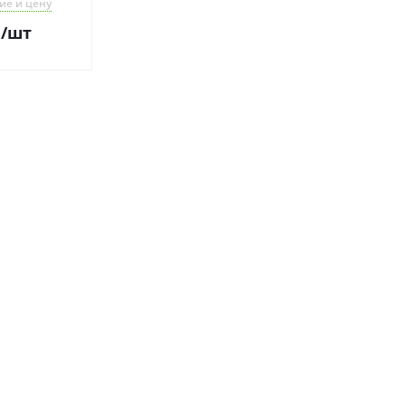
ие и цену
.
/шт