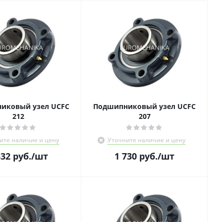
иковый узел UCFC
Подшипниковый узел UCFC
212
207
ите наличие и цену
Уточните наличие и цену
332
руб.
/шт
1 730
руб.
/шт