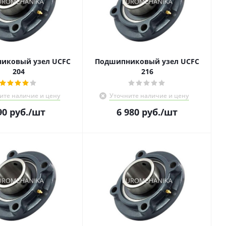
иковый узел UCFC
Подшипниковый узел UCFC
204
216
ите наличие и цену
Уточните наличие и цену
90
руб.
/шт
6 980
руб.
/шт