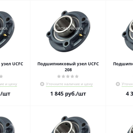
узел UCFC
Подшипниковый узел UCFC
Подшипн
208
ие и цену
Уточните наличие и цену
Уточн
.
/шт
1 845
руб.
/шт
4 