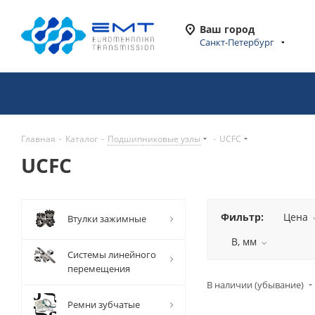
Ваш город
Санкт-Петербург
Главная
-
Каталог
-
Подшипниковые узлы
-
UCFC
UCFC
Фильтр:
Цена
Втулки зажимные
B, мм
Системы линейного
перемещения
В наличии (убывание)
Ремни зубчатые