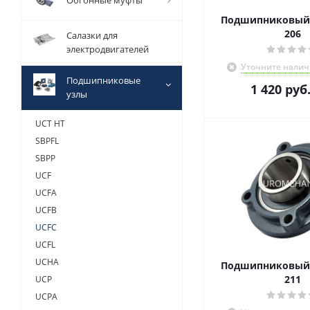
Обгонные муфты
Подшипниковый 
206
Салазки для
электродвигателей
Уточните налич
Подшипниковые
1 420
руб
узлы
UCT HT
SBPFL
SBPP
UCF
UCFA
UCFB
UCFC
UCFL
UCHA
Подшипниковый 
211
UCP
UCPA