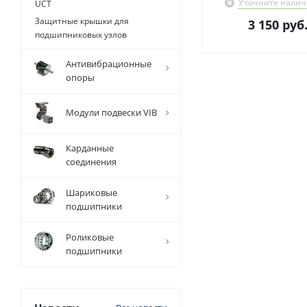
Уточните налич
UCT
Защитные крышки для
3 150
руб
подшипниковых узлов
Антивибрационные
опоры
Модули подвески VIB
Карданные
соединения
Шариковые
подшипники
Роликовые
подшипники