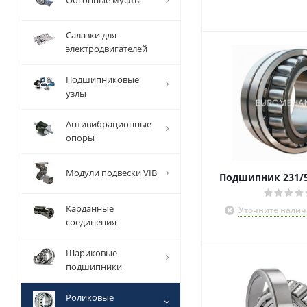
Обгонные муфты
Салазки для
электродвигателей
Подшипниковые
узлы
Антивибрационные
опоры
Модули подвески VIB
Подшипник 231/
Карданные
Уточните налич
соединения
Шариковые
подшипники
Роликовые