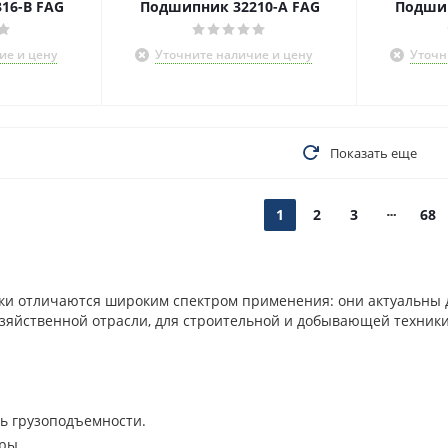
16-B FAG
Подшипник 32210-A FAG
Подшип
ие и цену
Уточните наличие и цену
Уточн
Показать еще
1
2
3
68
и отличаются широким спектром применения: они актуальны дл
озяйственной отрасли, для строительной и добывающей техники
ь грузоподъемности.
ры.