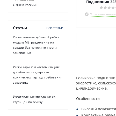
Подшипник 323
С Днём России!
Уточните налич
Статьи
Все статьи
Изготовление зубчатой рейки
модуль М8: разделение на
секции без потери точности
зацепления
Инжиниринг и кастомизация:
доработка стандартных
конических пар под требования
Роликовые подшипник
заказчика
энергетике, сельскох
цилиндрические.
Изготовление звёздочки со
Особенности
ступицей по эскизу
Высокий показател
Компактные разме