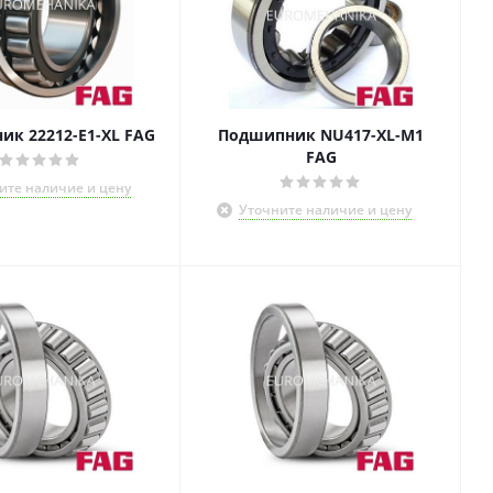
к 22212-E1-XL FAG
Подшипник NU417-XL-M1
FAG
ите наличие и цену
Уточните наличие и цену