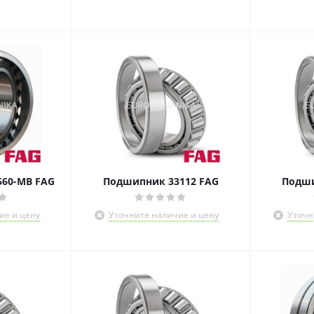
560-MB FAG
Подшипник 33112 FAG
Подши
ие и цену
Уточните наличие и цену
Уточн