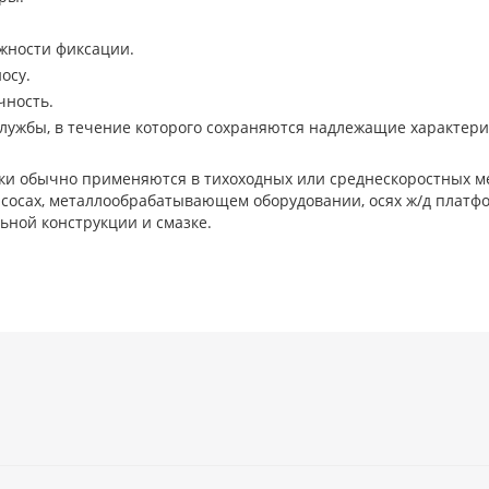
жности фиксации.
осу.
чность.
лужбы, в течение которого сохраняются надлежащие характери
и обычно применяются в тихоходных или среднескоростных мех
насосах, металлообрабатывающем оборудовании, осях ж/д платф
ьной конструкции и смазке.