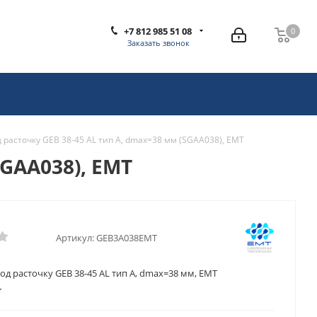
+7 812 985 51 08
0
0
Заказать звонок
 расточку GEB 38-45 AL тип A, dmax=38 мм (SGAA038), EMT
SGAA038), EMT
Артикул:
GEB3A038EMT
д расточку GEB 38-45 AL тип A, dmax=38 мм, EMT