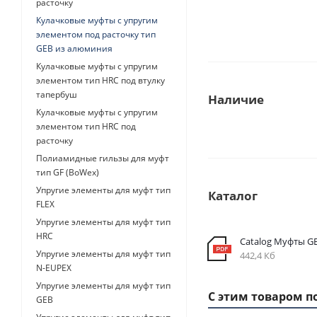
расточку
Кулачковые муфты с упругим
элементом под расточку тип
GEB из алюминия
Кулачковые муфты с упругим
элементом тип HRC под втулку
тапербуш
Наличие
Кулачковые муфты с упругим
элементом тип HRC под
расточку
Полиамидные гильзы для муфт
тип GF (BoWex)
Упругие элементы для муфт тип
Каталог
FLEX
Упругие элементы для муфт тип
HRC
Catalog Муфты G
Упругие элементы для муфт тип
442,4 Кб
N-EUPEX
Упругие элементы для муфт тип
С этим товаром п
GEB