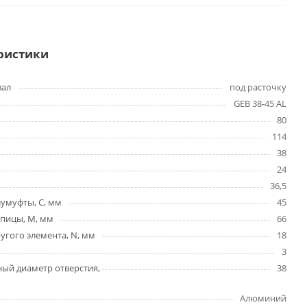
ристики
вал
под расточку
GEB 38-45 AL
80
114
38
24
36,5
умуфты, C, мм
45
упицы, М, мм
66
гого элемента, N, мм
18
3
ый диаметр отверстия,
38
Алюминий