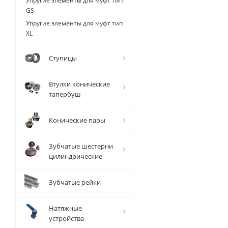
Упругие элементы для муфт тип
GS
Упругие элементы для муфт тип
XL
Ступицы
Втулки конические
тапербуш
Упругий элемент 
Конические пары
45, желтый, 92 Sh
Зубчатые шестерни
Есть в на
цилиндрические
408
руб.
/
Зубчатые рейки
Натяжные
устройства