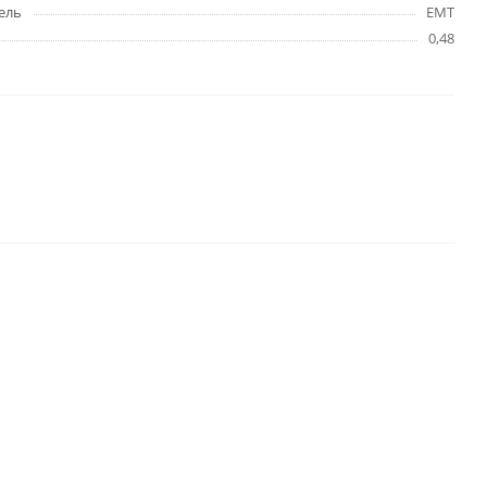
ель
EMT
0,48