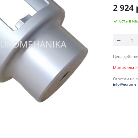
2 924
Есть в н
Цена действи
Минимальная 
Ответим на 
info@euromeh