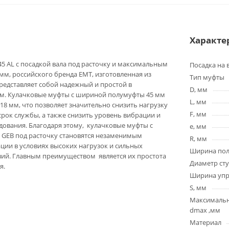
Характе
45 AL с посадкой вала под расточку и максимальным
Посадка на 
мм, российского бренда EMT, изготовленная из
Тип муфты
едставляет собой надежный и простой в
D, мм
м. Кулачковые муфты с шириной полумуфты 45 мм
L, мм
18 мм, что позволяет значительно снизить нагрузку
F, мм
срок службы, а также снизить уровень вибрации и
ования. Благодаря этому, кулачковые муфты с
e, мм
 GEB под расточку становятся незаменимым
R, мм
ции в условиях высоких нагрузок и сильных
Ширина пол
вий. Главным преимуществом является их простота
Диаметр ст
я.
Ширина упру
S, мм
Максимальн
dmax ,мм
Материал