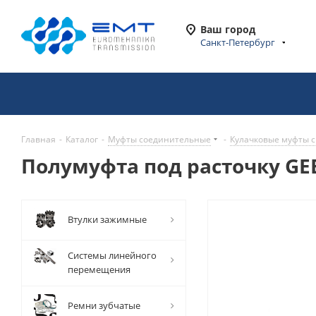
Ваш город
Санкт-Петербург
Главная
-
Каталог
-
Муфты соединительные
-
Кулачковые муфты с
Полумуфта под расточку GEB
Втулки зажимные
Системы линейного
перемещения
Ремни зубчатые