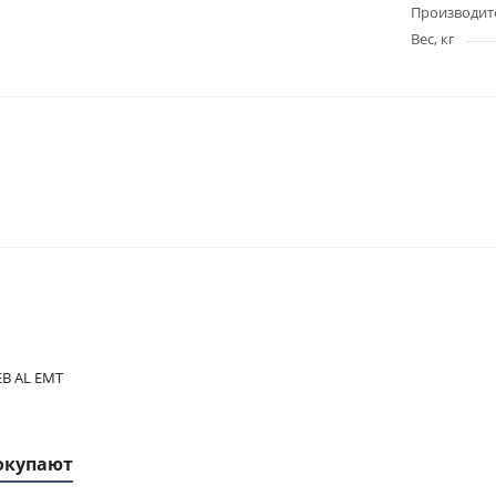
Производит
Вес, кг
EB AL EMT
окупают