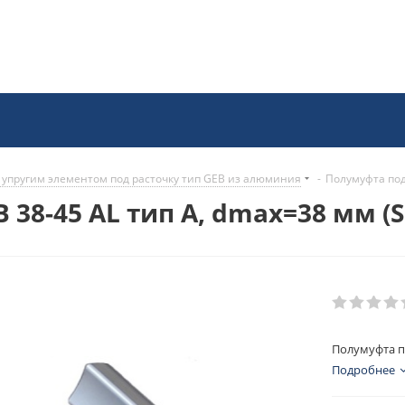
 упругим элементом под расточку тип GEB из алюминия
-
Полумуфта под
 38-45 AL тип A, dmax=38 мм (
Полумуфта по
Подробнее