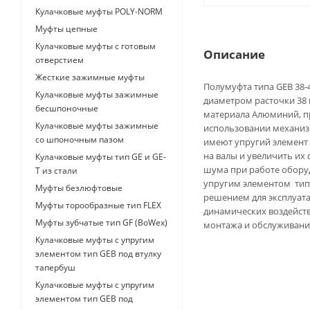
Кулачковые муфты POLY-NORM
Муфты цепные
Кулачковые муфты с готовым
Описание
отверстием
Жесткие зажимные муфты
Полумуфта типа GEB 38-
Кулачковые муфты зажимные
диаметром расточки 38 
бесшпоночные
материала Алюминий, пр
Кулачковые муфты зажимные
использовании механиз
со шпоночным пазом
имеют упругий элемент 
на валы и увеличить их 
Кулачковые муфты тип GE и GE-
шума при работе оборуд
T из стали
упругим элементом тип
Муфты безлюфтовые
решением для эксплуата
Муфты торообразные тип FLEX
динамических воздейст
Муфты зубчатые тип GF (BoWex)
монтажа и обслуживани
Кулачковые муфты с упругим
элементом тип GEB под втулку
тапербуш
Кулачковые муфты с упругим
элементом тип GEB под