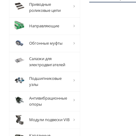
Приводные
роликовые цепи
1 ММ
Направляющие
- 3,45
РУБ
Обгонные муфты
Салазки для
электродвигателей
Вал
Подшипниковые
прецизионный
узлы
TFC (W) D=25
мм, L=1000
Антивибрационные
мм, EMT
опоры
Есть в наличии
Модули подвески VIB
Карданные