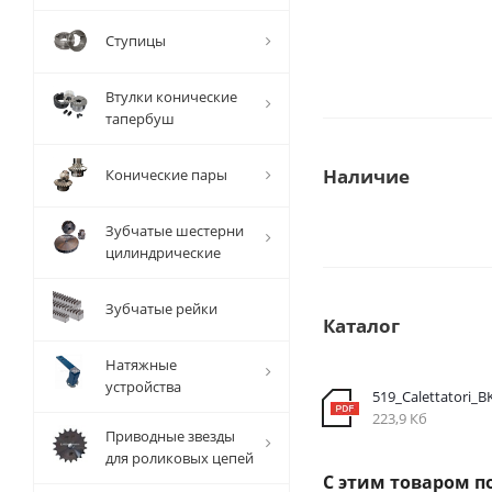
Ступицы
Втулки конические
тапербуш
Наличие
Конические пары
Зубчатые шестерни
цилиндрические
Зубчатые рейки
Каталог
Натяжные
устройства
519_Calettatori_B
223,9 Кб
Приводные звезды
для роликовых цепей
С этим товаром п