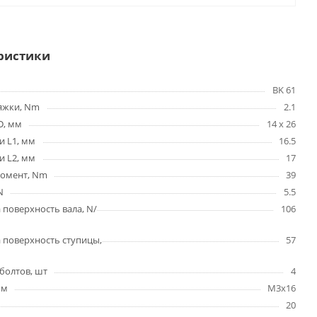
ристики
BK 61
яжки, Nm
2.1
D, мм
14 x 26
и L1, мм
16.5
и L2, мм
17
омент, Nm
39
N
5.5
 поверхность вала, N/
106
 поверхность ступицы,
57
болтов, шт
4
мм
M3x16
20