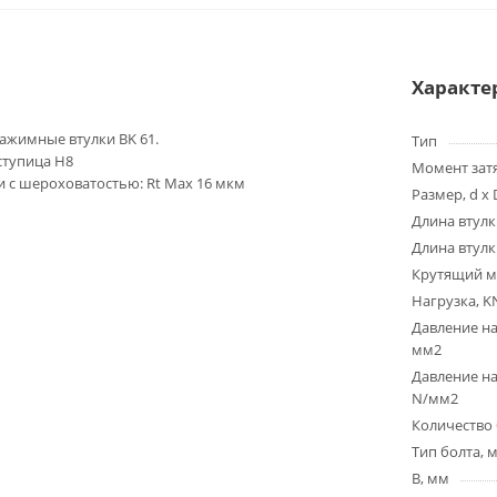
Характе
жимные втулки BK 61.
Тип
 ступица H8
Момент зат
 с шероховатостью: Rt Max 16 мкм
Размер, d x 
Длина втулк
Длина втулк
Крутящий м
Нагрузка, K
Давление на
мм2
Давление на
N/мм2
Количество 
Тип болта, 
B, мм