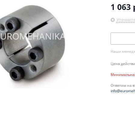
1 063
Уточните
Наши менедже
Цена действи
Минимальная 
Ответим на 
info@euromeh