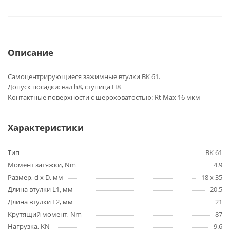
Описание
Самоцентрирующиеся зажимные втулки BK 61.
Допуск посадки: вал h8, ступица H8
Контактные поверхности с шероховатостью: Rt Max 16 мкм
Характеристики
Тип
BK 61
Момент затяжки, Nm
4.9
Размер, d x D, мм
18 x 35
Длина втулки L1, мм
20.5
Длина втулки L2, мм
21
Крутящий момент, Nm
87
Нагрузка, KN
9.6