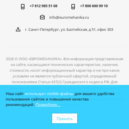
+7 812 985 51 08
+7 800 600 99 10
info@euromehanika.ru
г. Санкт-Петербург, ул. Балтийская, д 51, офис 303
2026 © ООО «ЕВРОМЕХАНИКА». Вся информация представленная
на сайте, касающаяся технических характеристик, наличия,
стоимости, носит информационный характер и ни при каких
условиях не является публичной офертой, определяемой
положениями Статьи 437(2) Гражданского кодекса РФ. Для
получения более подробной информации о наличии, цене и
Наш сайт
использует cookie-файлы
для вашего удобства
условиях отгрузки товаров, обратитесь к нашим специалистам с
пользования сайтом и повышения качества
помощью формы обратной связи или по телефонам, указанным в
рекомендаций.
Подробнее...
разделе Контакты.
Принять