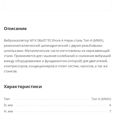
Описание
Виброизолятор M1X 06x07 55 Shore A Нерж.сталь Тип А (MMX),
резинометаллический цилиндрический с двумя резьбовыми
шпильками. Металлические части изготовлены из нержавеющей
стали. Применяется для гашения колебаний и снижения вибраций
между оборудованием и фундаментом (опорой) для двигателей,
компрессоров, кондиционеров и сплит систем, насосов, а так же
станков.
Характеристики
Тип
Тип A (MMX)
D, мм
6
H, мм
7