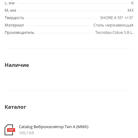
L, мм
6
M, мм
M3
Твердость
SHORE A 55° +/-5°
Материал
Сталь нержавеющая
Производитель
Tecnidea Cidue S.R.L.
Наличие
Каталог
Catalog Виброизолятор Тип A (MMX)
105,1 Кб