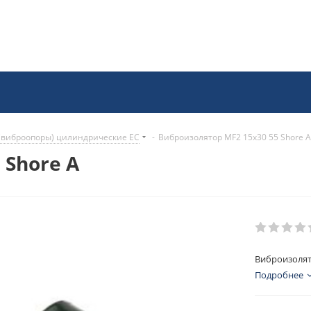
(виброопоры) цилиндрические EC
-
Виброизолятор MF2 15x30 55 Shore A
 Shore A
Виброизолят
Подробнее