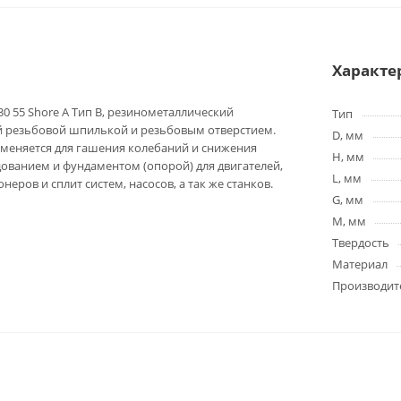
Характе
0 55 Shore A Тип B, резинометаллический
Тип
й резьбовой шпилькой и резьбовым отверстием.
D, мм
меняется для гашения колебаний и снижения
H, мм
ованием и фундаментом (опорой) для двигателей,
L, мм
еров и сплит систем, насосов, а так же станков.
G, мм
M, мм
Твердость
Материал
Производит