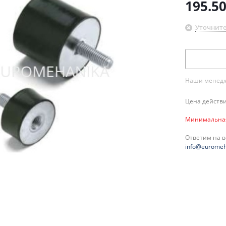
195.5
Уточните
Наши менедже
Цена действи
Минимальная 
Ответим на 
info@euromeh