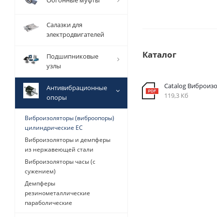
Обгонные муфты
Салазки для
электродвигателей
Каталог
Подшипниковые
узлы
Catalog Виброизо
Антивибрационные
119,3 Кб
опоры
Виброизоляторы (виброопоры)
цилиндрические EC
Виброизоляторы и демпферы
из нержавеющей стали
Виброизоляторы часы (с
сужением)
Демпферы
резинометаллические
параболические