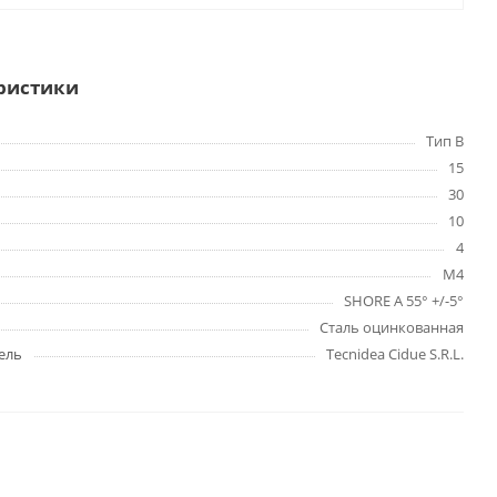
ристики
Тип B
15
30
10
4
M4
SHORE A 55° +/-5°
Сталь оцинкованная
ель
Tecnidea Cidue S.R.L.