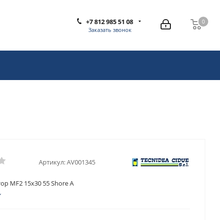
+7 812 985 51 08
0
0
Заказать звонок
Артикул:
AV001345
ор MF2 15x30 55 Shore A