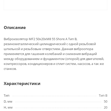
Описание
Виброизолятор MF2 50x20xM8 55 Shore A Тип B,
резинометаллический цилиндрический с одной резьбовой
шпилькой и резьбовым отверстием. Данная виброопора
применяется для гашения колебаний и снижения вибраций
между оборудованием и фундаментом (опорой) для двигателей,
компрессоров, кондиционеров и сплит систем, насосов, а так же
станков.
Характеристики
Тип
Тип B
D, мм
50
H, мм
20