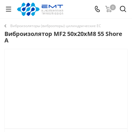
0
Виброизоляторы (виброопоры) цилиндрические EC
Виброизолятор MF2 50x20xM8 55 Shore
A