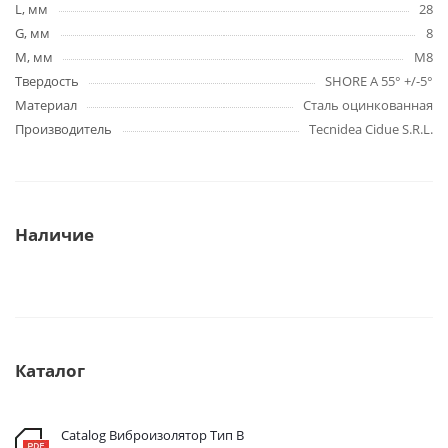
L, мм
28
G, мм
8
M, мм
M8
Твердость
SHORE A 55° +/-5°
Материал
Сталь оцинкованная
Производитель
Tecnidea Cidue S.R.L.
Наличие
Каталог
Catalog Виброизолятор Тип B