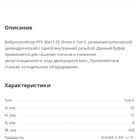
Описание
Виброизолятор PF5 30x15 55 Shore A Тип E, резинометаллический
цилиндрический с одной внутренней резьбой. Данный буфер
применяется для гашения толчков и снижения
амортизационного хода движущихся масс. Применяется в
станках, холодильном оборудовании.
Характеристики
Тип
Тип E
D, мм
30
H, мм
15
G, мм
8
M, мм
M8
Твердость
SHORE A 55° +/-5°