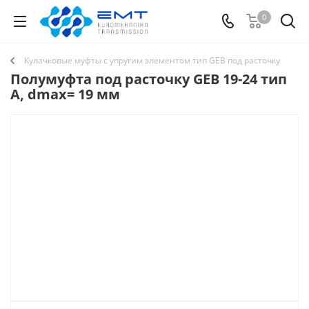
0
Кулачковые муфты с упругим элементом тип GEB под расточку
Полумуфта под расточку GEB 19-24 тип
A, dmax= 19 мм