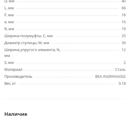
D, мм
40
L, мм
66
F, мм
18
e, мм
16
R, мм
19
Ширина полумуфты, C, мм
25
Диаметр ступицы, М, мм
30
Ширина упругого элемента, N,
12
мм
S, мм
2
Материал
Сталь
Производитель
BEA INGRANAGGI
Вес, кг
0.18
Наличие