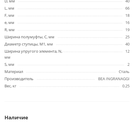
D, мм
40
L, мм
66
F, мм
18
e, мм
16
R, мм
19
Ширина полумуфты, C, мм
25
Диаметр ступицы, М1, мм
40
Ширина упругого элемента, N,
12
мм
S, мм
2
Материал
Сталь
Производитель
BEA INGRANAGGI
Вес, кг
0.25
Наличие