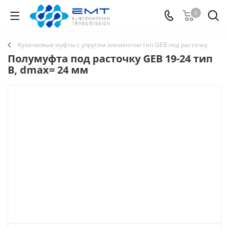
0
Кулачковые муфты с упругим элементом тип GEB под расточку
Полумуфта под расточку GEB 19-24 тип
B, dmax= 24 мм