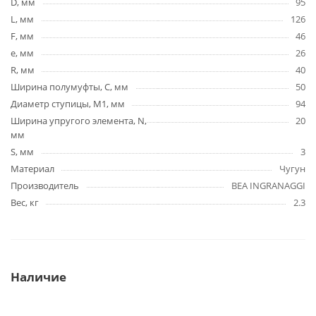
D, мм
95
L, мм
126
F, мм
46
e, мм
26
R, мм
40
Ширина полумуфты, C, мм
50
Диаметр ступицы, М1, мм
94
Ширина упругого элемента, N,
20
мм
S, мм
3
Материал
Чугун
Производитель
BEA INGRANAGGI
Вес, кг
2.3
Наличие