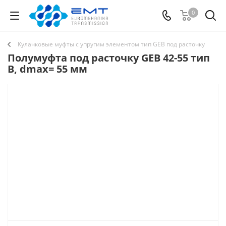
0
Кулачковые муфты с упругим элементом тип GEB под расточку
Полумуфта под расточку GEB 42-55 тип
B, dmax= 55 мм