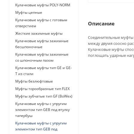
Кулачковые муфты POLY-NORM
Муфты цепные
Кулачковые муфты с готовым
Описание
отверстием
Жесткие зажимные муфты
Соединительные муфты 
Кулачковые муфты зажимные
между двумя соосно ра
бесшпоночные
Кулачковые муфты спос
Кулачковые муфты зажимные
поглощать ударные нагр
со шпоночным пазом
Кулачковые муфты тип GE и GE-
T из стали
Муфты безлюфтовые
Муфты торообразные тип FLEX
Муфты зубчатые тип GF (BoWex)
Кулачковые муфты с упругим
элементом тип GEB под втулку
тапербуш
Кулачковые муфты с упругим
элементом тип GEB под