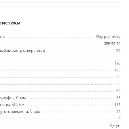
ристики
вал
Под расточку
GEB 55-70
ый диаметр отверстия, d
70
120
160
60
30
52
умуфты, C, мм
65
упицы, М1, мм
118
гого элемента, N, мм
22
4
Чугун