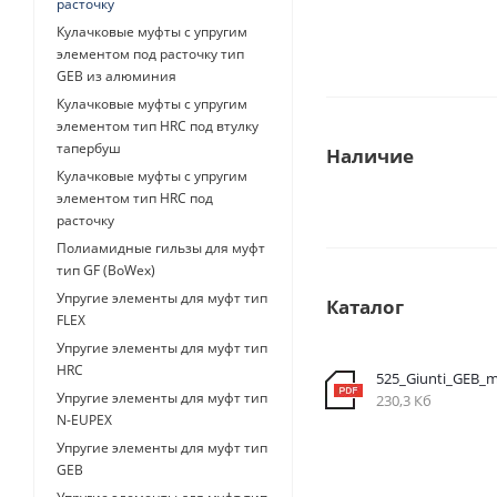
расточку
Кулачковые муфты с упругим
элементом под расточку тип
GEB из алюминия
Кулачковые муфты с упругим
элементом тип HRC под втулку
тапербуш
Наличие
Кулачковые муфты с упругим
элементом тип HRC под
расточку
Полиамидные гильзы для муфт
тип GF (BoWex)
Упругие элементы для муфт тип
Каталог
FLEX
Упругие элементы для муфт тип
HRC
525_Giunti_GEB_
Упругие элементы для муфт тип
230,3 Кб
N-EUPEX
Упругие элементы для муфт тип
GEB