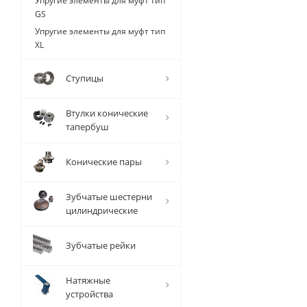
Упругие элементы для муфт тип
GS
Упругие элементы для муфт тип
XL
Ступицы
Втулки конические
тапербуш
Конические пары
Зубчатые шестерни
цилиндрические
Зубчатые рейки
Натяжные
устройства