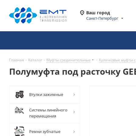
Ваш город
Санкт-Петербург
Главная
-
Каталог
-
Муфты соединительные
-
Кулачковые муфты с
Полумуфта под расточку GEB
Втулки зажимные
Системы линейного
перемещения
Ремни зубчатые