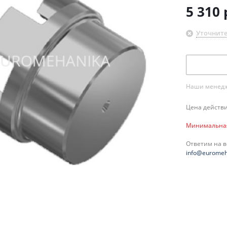
5 310
Уточните
Наши менедже
Цена действи
Минимальная 
Ответим на 
info@euromeh