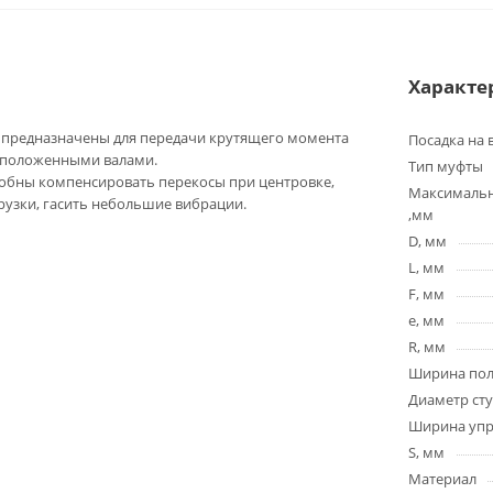
Характе
предназначены для передачи крутящего момента
Посадка на 
сположенными валами.
Тип муфты
обны компенсировать перекосы при центровке,
Максимальн
узки, гасить небольшие вибрации.
,мм
D, мм
L, мм
F, мм
e, мм
R, мм
Ширина пол
Диаметр ст
Ширина упру
S, мм
Материал