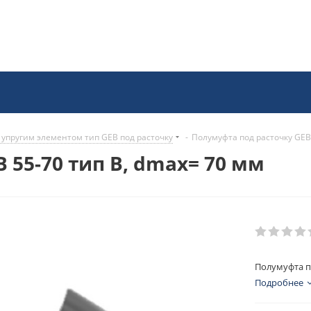
 упругим элементом тип GEB под расточку
-
Полумуфта под расточку GEB 
 55-70 тип B, dmax= 70 мм
Полумуфта по
Подробнее