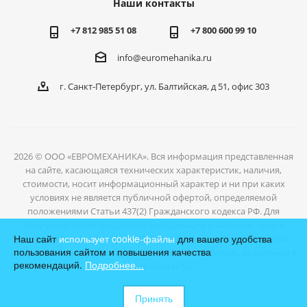
Наши контакты
+7 812 985 51 08
+7 800 600 99 10
info@euromehanika.ru
г. Санкт-Петербург, ул. Балтийская, д 51, офис 303
2026 © ООО «ЕВРОМЕХАНИКА». Вся информация представленная
на сайте, касающаяся технических характеристик, наличия,
стоимости, носит информационный характер и ни при каких
условиях не является публичной офертой, определяемой
положениями Статьи 437(2) Гражданского кодекса РФ. Для
получения более подробной информации о наличии, цене и
Наш сайт
использует cookie-файлы
для вашего удобства
условиях отгрузки товаров, обратитесь к нашим специалистам с
пользования сайтом и повышения качества
помощью формы обратной связи или по телефонам, указанным в
рекомендаций.
Подробнее...
разделе Контакты.
Принять