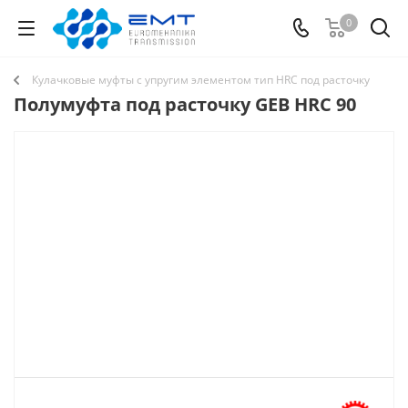
0
Кулачковые муфты с упругим элементом тип HRC под расточку
Полумуфта под расточку GEB HRC 90