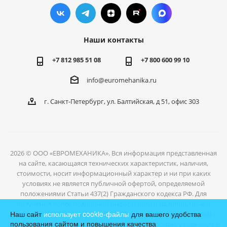
Наши контакты
+7 812 985 51 08
+7 800 600 99 10
info@euromehanika.ru
г. Санкт-Петербург, ул. Балтийская, д 51, офис 303
2026 © ООО «ЕВРОМЕХАНИКА». Вся информация представленная
на сайте, касающаяся технических характеристик, наличия,
стоимости, носит информационный характер и ни при каких
условиях не является публичной офертой, определяемой
положениями Статьи 437(2) Гражданского кодекса РФ. Для
получения более подробной информации о наличии, цене и
Наш сайт
использует cookie-файлы
для вашего удобства
условиях отгрузки товаров, обратитесь к нашим специалистам с
пользования сайтом и повышения качества
помощью формы обратной связи или по телефонам, указанным в