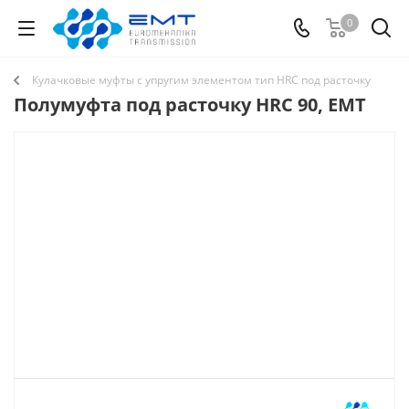
0
Кулачковые муфты с упругим элементом тип HRC под расточку
Полумуфта под расточку HRC 90, EMT