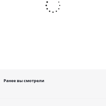
Упругий элемент для муфты HRC 90, EMT
Есть в наличии
193
руб.
/шт
Ранее вы смотрели