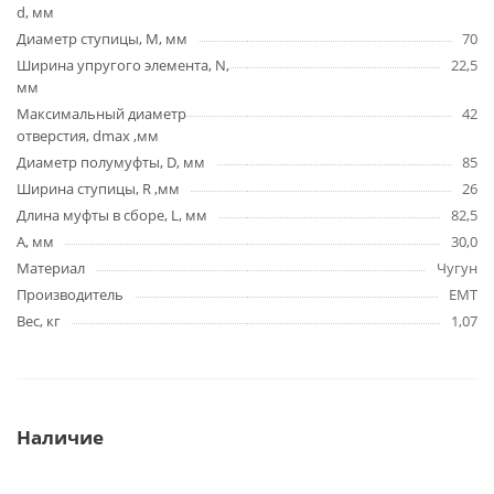
d, мм
Диаметр ступицы, М, мм
70
Ширина упругого элемента, N,
22,5
мм
Максимальный диаметр
42
отверстия, dmax ,мм
Диаметр полумуфты, D, мм
85
Ширина ступицы, R ,мм
26
Длина муфты в сборе, L, мм
82,5
A, мм
30,0
Материал
Чугун
Производитель
EMT
Вес, кг
1,07
Наличие