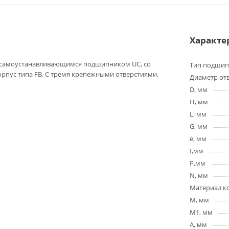
Характе
 самоустанавливающимся подшипником UC, со
Тип подшип
орпус типа FB. С тремя крепежными отверстиями.
Диаметр отв
D, мм
H, мм
L, мм
G, мм
e, мм
I,мм
P,мм
N, мм
Материал к
M, мм
M1, мм
A, мм