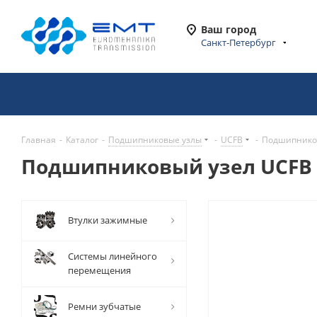
Ваш город
Санкт-Петербург
Главная
-
Каталог
-
Подшипниковые узлы
-
UCFB
-
Подшипников
Подшипниковый узел UCFB 
Втулки зажимные
Системы линейного
перемещения
Ремни зубчатые