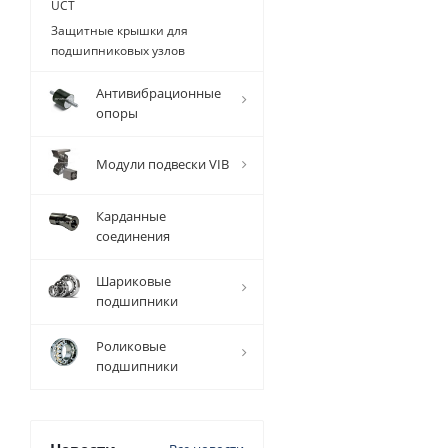
UCT
Защитные крышки для
подшипниковых узлов
Антивибрационные
опоры
Модули подвески VIB
Карданные
соединения
Шариковые
подшипники
Роликовые
подшипники