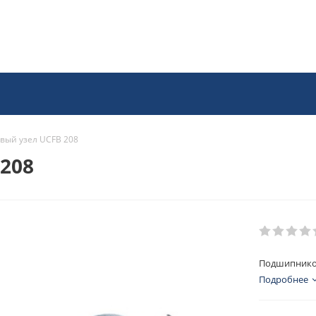
ый узел UCFB 208
208
Подшипников
Подробнее