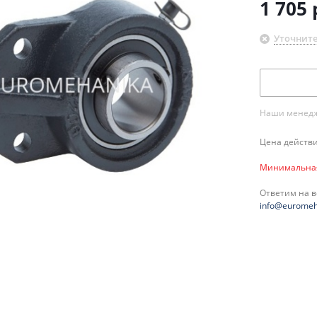
1 705
Уточните
Наши менедже
Цена действи
Минимальная 
Ответим на 
info@euromeh