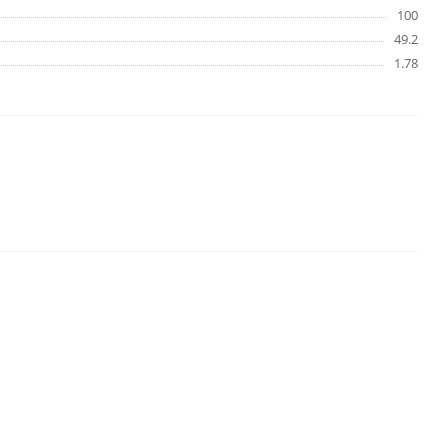
100
49.2
1.78