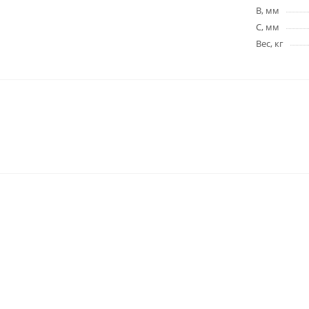
B, мм
C, мм
Вес, кг