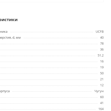
ристики
ника
UCFB
ерстия, d, мм
40
78
36
51.2
16
19
50
21
12
орпуса
Чугун
60
41
164