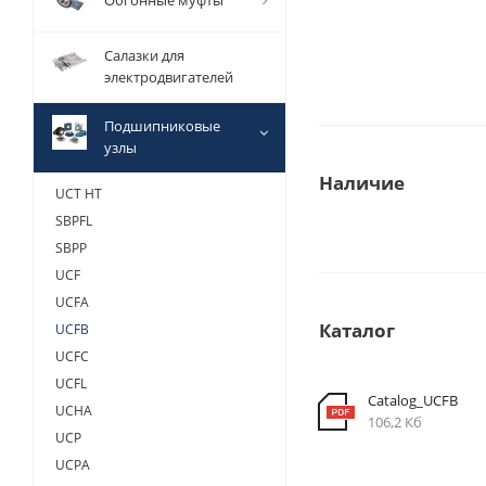
Обгонные муфты
Салазки для
электродвигателей
Подшипниковые
узлы
Наличие
UCT HT
SBPFL
SBPP
UCF
UCFA
Каталог
UCFB
UCFC
UCFL
Catalog_UCFB
UCHA
106,2 Кб
UCP
UCPA