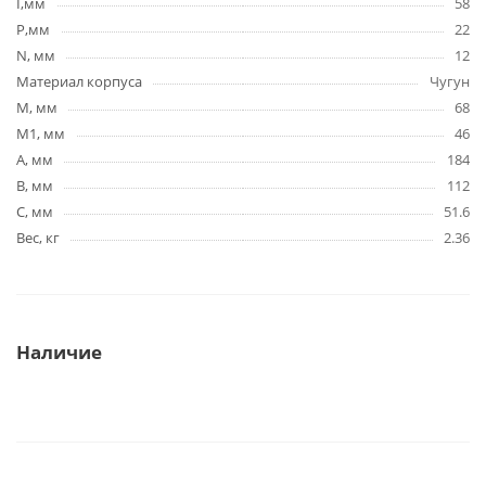
I,мм
58
P,мм
22
N, мм
12
Материал корпуса
Чугун
M, мм
68
M1, мм
46
A, мм
184
B, мм
112
C, мм
51.6
Вес, кг
2.36
Наличие