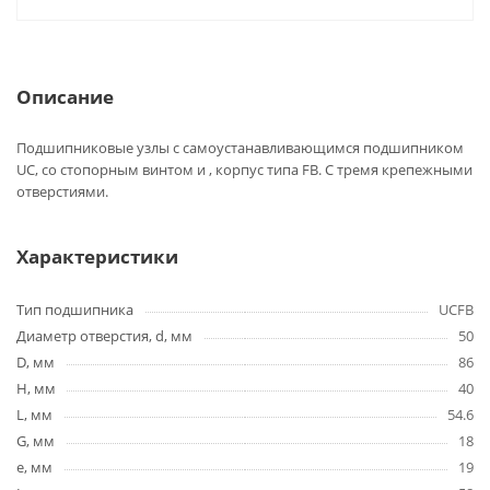
Описание
Подшипниковые узлы с самоустанавливающимся подшипником
UC, со стопорным винтом и , корпус типа FB. С тремя крепежными
отверстиями.
Характеристики
Тип подшипника
UCFB
Диаметр отверстия, d, мм
50
D, мм
86
H, мм
40
L, мм
54.6
G, мм
18
e, мм
19