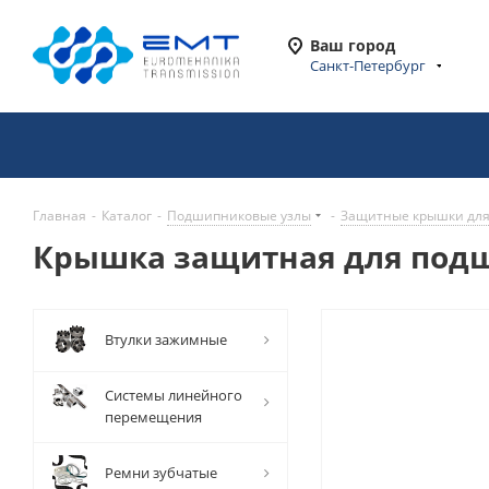
Ваш город
Санкт-Петербург
Главная
-
Каталог
-
Подшипниковые узлы
-
Защитные крышки для
Крышка защитная для подш
Втулки зажимные
Системы линейного
перемещения
Ремни зубчатые