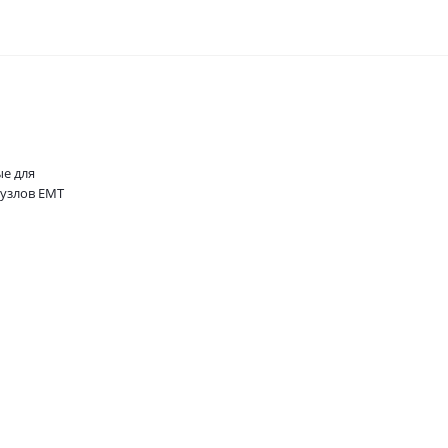
е для
узлов ЕМТ