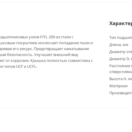
Характе
дшипниковых узлов F/FL 209 из стали с
Тип подшип
шковым покрытием исключает попадание пыли и
Длина, мм
длевая его ресурс. Предотвращает наматывание
Диаметр отв
шая безопасность. Улучшает внешний вид
Диаметр D,
ет от коррозии. Крышка полностью совместима с
Расстояние
 типов UCF и UCFL.
отверстиям
Высота H, м
Материал
Производит