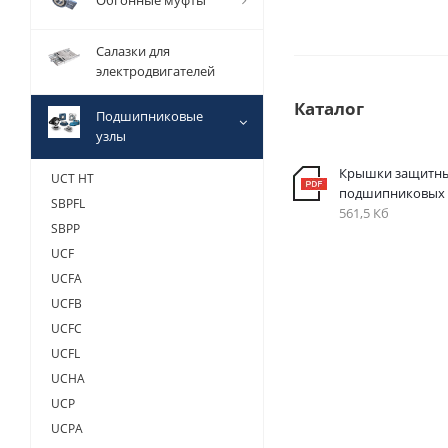
Обгонные муфты
Салазки для
электродвигателей
Каталог
Подшипниковые
узлы
Крышки защитны
UCT HT
подшипниковых 
SBPFL
561,5 Кб
SBPP
UCF
UCFA
UCFB
UCFC
UCFL
UCHA
UCP
UCPA