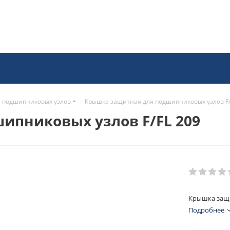
 подшипниковых узлов
-
Крышка защитная для подшипниковых узлов F/
ипниковых узлов F/FL 209
Крышка защи
Подробнее