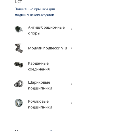
UCT
Защитные крышки для
подшипниковых узлов
Антивибрационные
опоры
Модули подвески VIB
Карданные
соединения
Шариковые
подшипники
Роликовые
подшипники