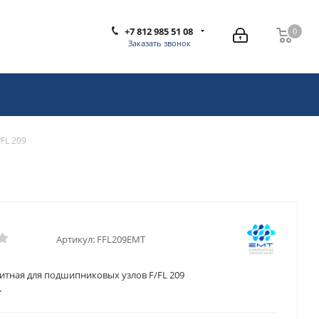
+7 812 985 51 08
0
0
Заказать звонок
FL 209
Артикул:
FFL209EMT
тная для подшипниковых узлов F/FL 209