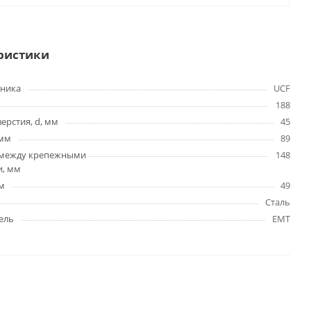
ристики
ника
UCF
188
ерстия, d, мм
45
 мм
89
 между крепежными
148
и, мм
м
49
Сталь
ель
EMT