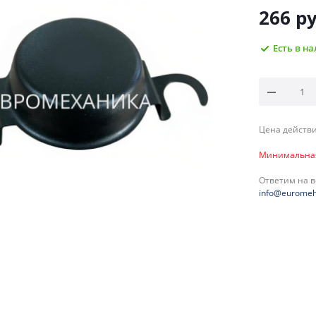
266
ру
Есть в н
Цена действи
Минимальная 
Ответим на 
info@euromeh