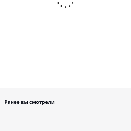
под расточку 48
под расточку 12
пластина для
5M 25, EMT
5M 25, EMT
ремня 5M 25
Есть в наличии
Есть в наличии
Есть в
наличии
1 789
руб.
/
484
руб.
/
шт
247
руб.
/шт
шт
Ранее вы смотрели