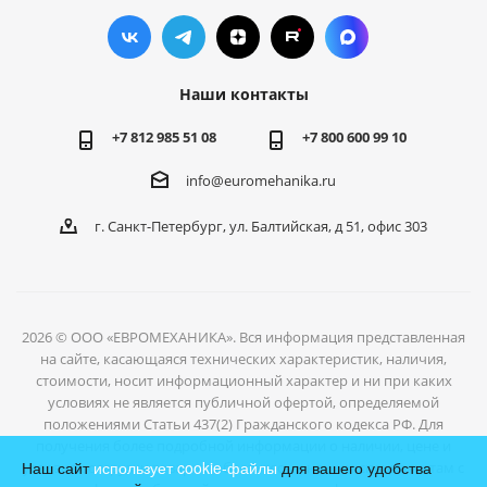
Наши контакты
+7 812 985 51 08
+7 800 600 99 10
info@euromehanika.ru
г. Санкт-Петербург, ул. Балтийская, д 51, офис 303
2026 © ООО «ЕВРОМЕХАНИКА». Вся информация представленная
на сайте, касающаяся технических характеристик, наличия,
стоимости, носит информационный характер и ни при каких
условиях не является публичной офертой, определяемой
положениями Статьи 437(2) Гражданского кодекса РФ. Для
получения более подробной информации о наличии, цене и
Наш сайт
использует cookie-файлы
для вашего удобства
условиях отгрузки товаров, обратитесь к нашим специалистам с