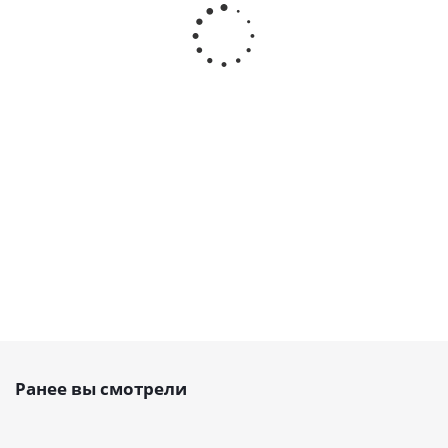
Шкив зубчатый
Шкив зубчатый
Зажимная
под расточку 24
под расточку *
пластина для
8M 20, EMT
192 8M 20, EMT
ремня 8M 20
Есть в наличии
Есть в наличии
Есть в
наличии
15 755
руб.
/
1 092
руб.
/
763
руб.
/шт
шт
шт
Ранее вы смотрели