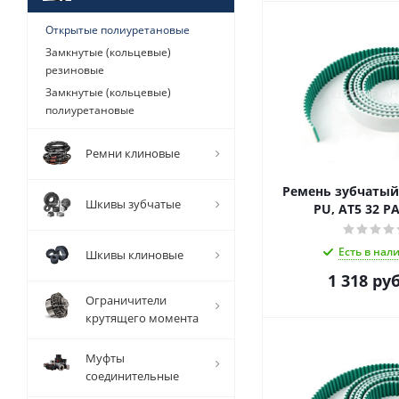
Открытые полиуретановые
Замкнутые (кольцевые)
резиновые
Замкнутые (кольцевые)
полиуретановые
Ремни клиновые
Ремень зубчаты
Шкивы зубчатые
PU, AT5 32 P
Есть в нал
Шкивы клиновые
1 318
руб
Ограничители
крутящего момента
Муфты
соединительные