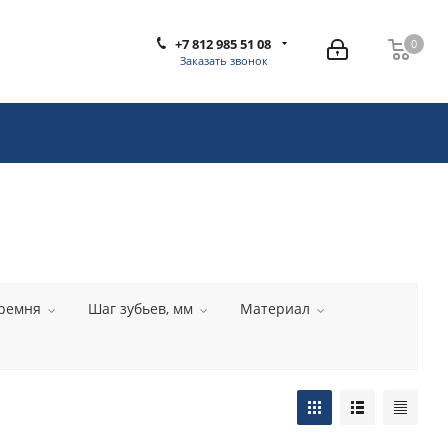
+7 812 985 51 08
0
0
Заказать звонок
ремня
Шаг зубьев, мм
Материал