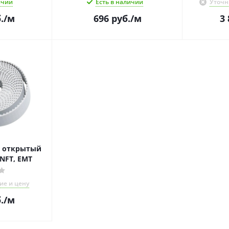
ичии
Есть в наличии
Уточн
.
/м
696
руб.
/м
3 
й открытый
 NFT, EMT
ие и цену
.
/м