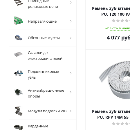
Приводные
роликовые цепи
Ремень зубчаты
PU, T20 100 P
Направляющие
Есть в нал
4 077
руб
Обгонные муфты
Салазки для
электродвигателей
Подшипниковые
узлы
Антивибрационные
опоры
Модули подвески VIB
Ремень зубчаты
PU, RPP 14M 55
Карданные