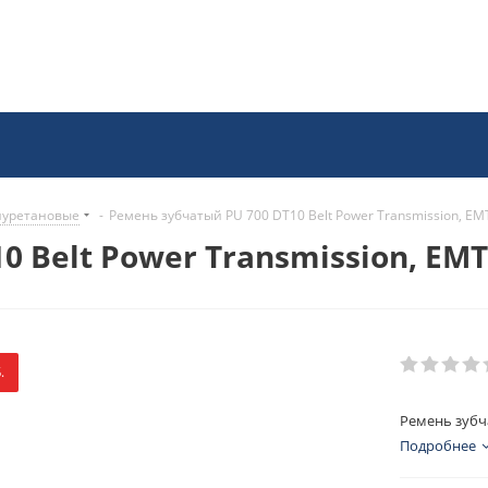
иуретановые
-
Ремень зубчатый PU 700 DT10 Belt Power Transmission, EM
 Belt Power Transmission, EMT
.
Ремень зубча
Подробнее