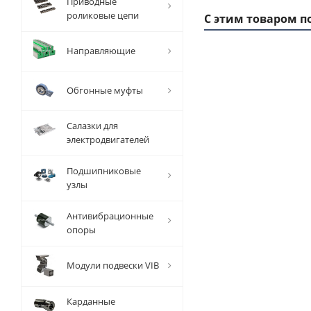
Приводные
роликовые цепи
С этим товаром п
Направляющие
Обгонные муфты
Салазки для
электродвигателей
Подшипниковые
узлы
Заготовка
За
шкива
Антивибрационные
зубчатого
зу
опоры
T 10 Z=60,
T 
EMT
Модули подвески VIB
Есть в
наличии
Карданные