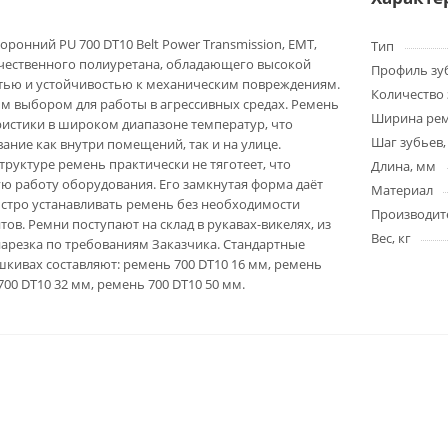
ронний PU 700 DT10 Belt Power Transmission, EMT,
Тип
ачественного полиуретана, обладающего высокой
Профиль зу
тью и устойчивостью к механическим повреждениям.
Количество 
ым выбором для работы в агрессивных средах. Ремень
Ширина ре
ристики в широком диапазоне температур, что
Шаг зубьев,
ание как внутри помещений, так и на улице.
труктуре ремень практически не тяготеет, что
Длина, мм
ю работу оборудования. Его замкнутая форма даёт
Материал
стро устанавливать ремень без необходимости
Производит
ов. Ремни поступают на склад в рукавах-викелях, из
Вес, кг
арезка по требованиям Заказчика. Стандартные
кивах составляют: ремень 700 DT10 16 мм, ремень
700 DT10 32 мм, ремень 700 DT10 50 мм.