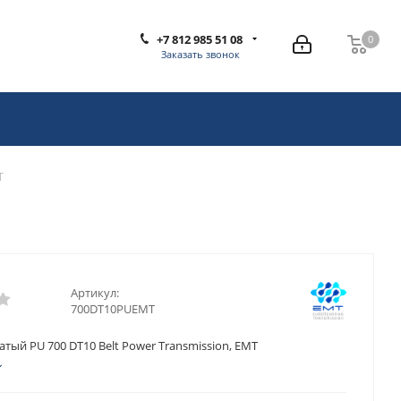
+7 812 985 51 08
0
0
Заказать звонок
T
Артикул:
700DT10PUEMT
тый PU 700 DT10 Belt Power Transmission, EMT