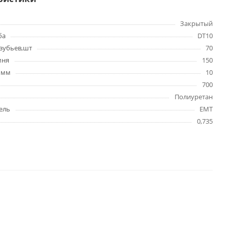
Закрытый
ба
DT10
зубьев,шт
70
мня
150
 мм
10
700
Полиуретан
ель
EMT
0,735