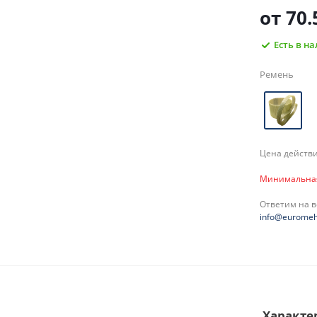
от
70.
Есть в н
Ремень
Цена действи
Минимальная 
Ответим на 
info@euromeh
Характе