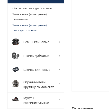
Открытые полиуретановые
Замкнутые (кольцевые)
резиновые
Замкнутые (кольцевые)
полиуретановые
Ремни клиновые
Шкивы зубчатые
Шкивы клиновые
Ограничители
крутящего момента
Муфты
соединительные
Описание