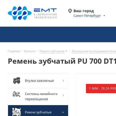
Ваш город
Санкт-Петербург
Главная
-
Каталог
-
Ремни зубчатые
-
Замкнутые (кольцевые) пол
Ремень зубчатый PU 700 DT10
Втулки зажимные
1 ММ - 70,56 РУБ
Системы линейного
перемещения
Ремни зубчатые