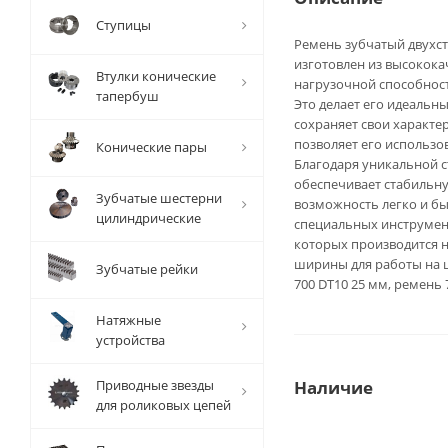
Ступицы
Ремень зубчатый двухсто
изготовлен из высокок
Втулки конические
нагрузочной способнос
тапербуш
Это делает его идеальн
сохраняет свои характе
позволяет его использов
Конические пары
Благодаря уникальной с
обеспечивает стабильну
Зубчатые шестерни
возможность легко и бы
цилиндрические
специальных инструмент
которых производится н
ширины для работы на ш
Зубчатые рейки
700 DT10 25 мм, ремень 
Натяжные
устройства
Приводные звезды
Наличие
для роликовых цепей