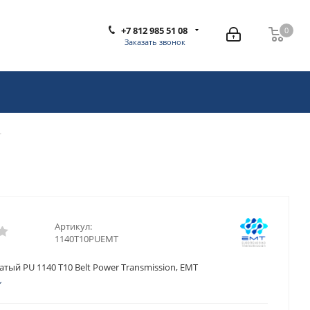
+7 812 985 51 08
0
0
Заказать звонок
T
Артикул:
1140T10PUEMT
тый PU 1140 T10 Belt Power Transmission, EMT