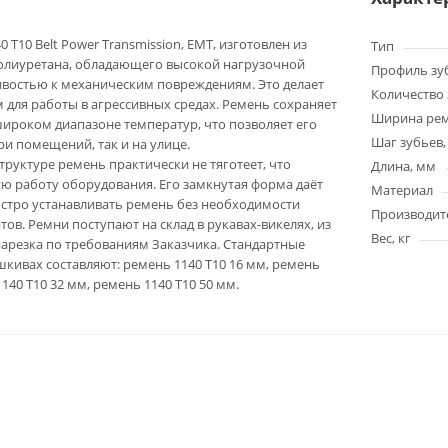
 T10 Belt Power Transmission, EMT, изготовлен из
Тип
олиуретана, обладающего высокой нагрузочной
Профиль зу
ивостью к механическим повреждениям. Это делает
Количество 
для работы в агрессивных средах. Ремень сохраняет
Ширина ре
широком диапазоне температур, что позволяет его
Шаг зубьев,
ри помещений, так и на улице.
труктуре ремень практически не тяготеет, что
Длина, мм
ю работу оборудования. Его замкнутая форма даёт
Материал
стро устанавливать ремень без необходимости
Производит
ов. Ремни поступают на склад в рукавах-викелях, из
Вес, кг
арезка по требованиям Заказчика. Стандартные
кивах составляют: ремень 1140 T10 16 мм, ремень
1140 T10 32 мм, ремень 1140 T10 50 мм.