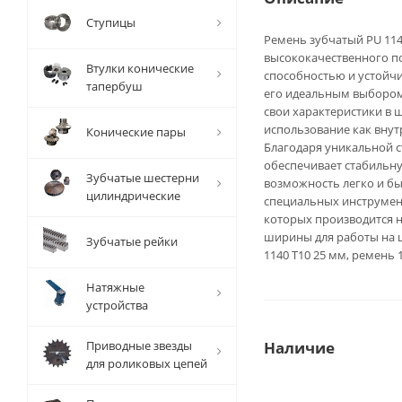
Ступицы
Ремень зубчатый PU 1140
высококачественного п
Втулки конические
способностью и устойч
тапербуш
его идеальным выбором 
свои характеристики в 
использование как внут
Конические пары
Благодаря уникальной с
обеспечивает стабильну
Зубчатые шестерни
возможность легко и бы
цилиндрические
специальных инструмент
которых производится н
ширины для работы на ш
Зубчатые рейки
1140 T10 25 мм, ремень 
Натяжные
устройства
Приводные звезды
Наличие
для роликовых цепей