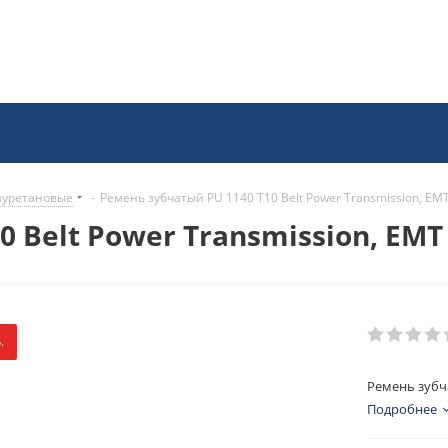
иуретановые
-
Ремень зубчатый PU 1140 T10 Belt Power Transmission, EM
 Belt Power Transmission, EMT
.
Ремень зубча
Подробнее