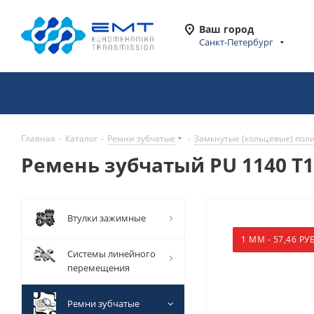
Ваш город
Санкт-Петербург
Главная
-
Каталог
-
Ремни зубчатые
-
Замкнутые (кольцевые) пол
Ремень зубчатый PU 1140 T10
Втулки зажимные
1 ММ - 57,46 РУБ
Системы линейного
перемещения
Ремни зубчатые