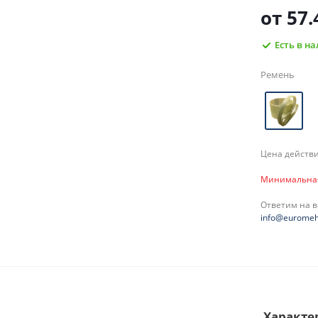
от
57.
Есть в н
Ремень
Цена действи
Минимальная 
Ответим на 
info@euromeh
Характе