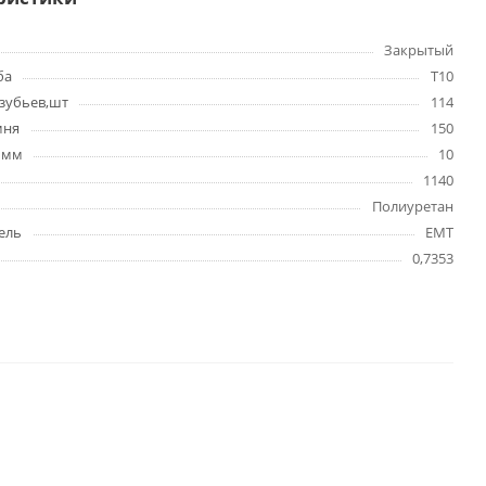
Закрытый
ба
T10
зубьев,шт
114
мня
150
 мм
10
1140
Полиуретан
ель
EMT
0,7353