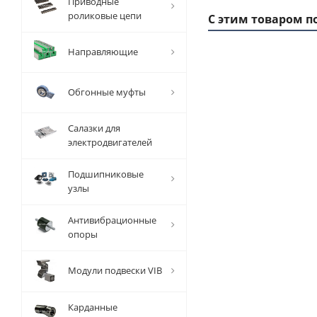
Приводные
роликовые цепи
С этим товаром п
Направляющие
Обгонные муфты
Салазки для
электродвигателей
Подшипниковые
узлы
Заготовка
За
шкива
Антивибрационные
зубчатого
зу
опоры
T 10 Z=40,
T 
EMT
Модули подвески VIB
Есть в
наличии
Карданные