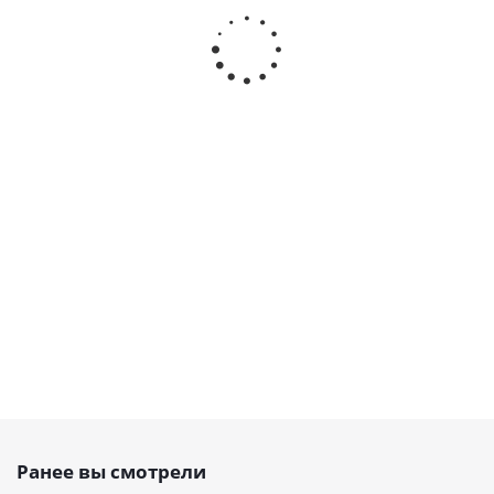
зубчатый PU
зубчатый PU
зубчатый
зубчатый
990 T5 Belt
460 DT5 Belt
открытый
открытый
Power
Power
PU, T5 10
PU, T5 10,
Transmission,
Transmission,
PAZ, EMT
EMT
EMT
EMT
Есть в
Есть в
наличии
наличии
Есть в
Есть в
наличии
наличии
от
71.28
от
66.24
267
223
руб.
руб.
руб.
/м
руб.
/м
Ранее вы смотрели