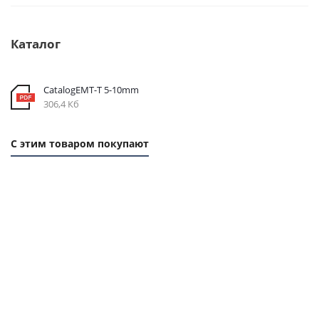
Каталог
CatalogEMT-Т 5-10mm
306,4 Кб
С этим товаром покупают
1
1
ММ -
ММ -
71,28
66,24
РУБ.
РУБ.
Ремень
Ремень
Ремень
Ремень