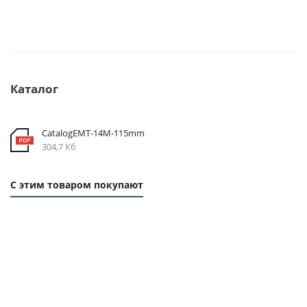
Каталог
CatalogEMT-14М-115mm
304,7 Кб
С этим товаром покупают
1 ММ -
1
1
415,20
ММ
ММ
РУБ.
- 61
-
РУБ.
150
РУБ.