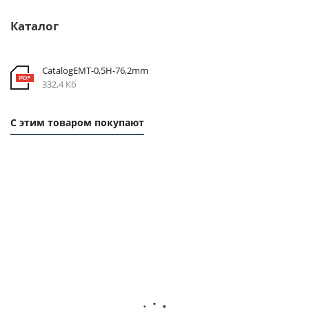
Каталог
CatalogEMT-0,5Н-76,2mm
332,4 Кб
С этим товаром покупают
1
1
1
1
ММ
ММ
ММ
ММ
- 54
- 24
- 69
- 22
РУБ.
РУБ.
РУБ.
РУБ.
Ремень
Ремень
Ремень
Ремень
зубчатый
зубчатый
зубчатый
зубчаты