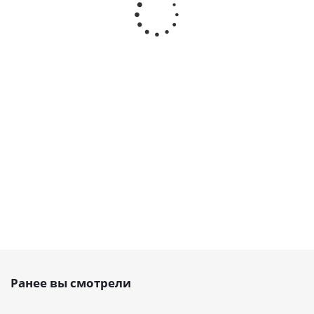
700 H Belt
330 H Belt
900 H Belt
310 H Bel
Power
Power
Power
Power
Transmission,
Transmission,
Transmission,
Transmissi
EMT
EMT
EMT
EMT
Есть в
Есть в
Есть в
Есть в
наличии
наличии
наличии
наличии
от
54 руб.
от
24 руб.
от
69 руб.
от
22 ру
Ранее вы смотрели