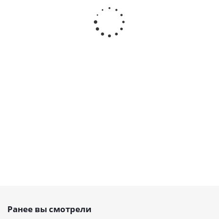
зубчатый PU
зубчатый PU
зубчатый
зубчатый
990 T5 Belt
460 DT5 Belt
открытый
открытый
Power
Power
PU, T5 10
PU, T5 10,
Transmission,
Transmission,
PAZ, EMT
EMT
EMT
EMT
Есть в
Есть в
наличии
наличии
Есть в
Есть в
наличии
наличии
от
71.28
от
66.24
267
223
руб.
руб.
руб.
/м
руб.
/м
Ранее вы смотрели