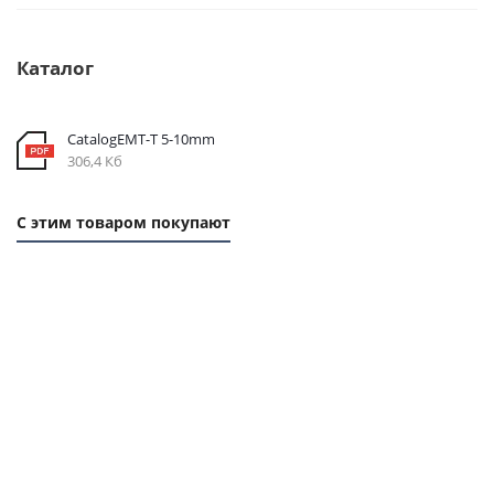
Каталог
CatalogEMT-Т 5-10mm
306,4 Кб
С этим товаром покупают
1
1
ММ -
ММ -
71,28
66,24
РУБ.
РУБ.
Ремень
Ремень
Ремень
Ремень