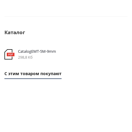
Каталог
CatalogEMT-5М-9mm
298,8 Кб
С этим товаром покупают
1
1
ММ
ММ
- 19
- 42
РУБ.
РУБ.