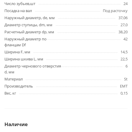
Число зубьев,шт
24
Посадка на вал
Под расточку
Наружный диаметр, de, мм
37,06
Диаметр ступицы, dm, мм
27,0
Расчетный диаметр dp, мм
38,20
Наружный диаметр по
42
фланцам Df
Ширина F, мм
14,5
Ширина шкива L, мм
22,5
Диаметр чернового отверстия
6
d, мм
Материал
St
Производитель
EMT
Вес, кг
0,15
Наличие