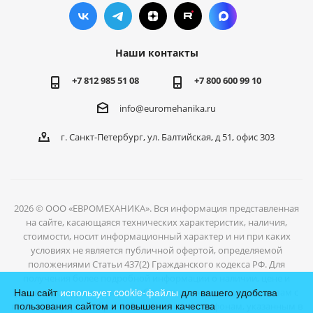
Наши контакты
+7 812 985 51 08
+7 800 600 99 10
info@euromehanika.ru
г. Санкт-Петербург, ул. Балтийская, д 51, офис 303
2026 © ООО «ЕВРОМЕХАНИКА». Вся информация представленная
на сайте, касающаяся технических характеристик, наличия,
стоимости, носит информационный характер и ни при каких
условиях не является публичной офертой, определяемой
положениями Статьи 437(2) Гражданского кодекса РФ. Для
получения более подробной информации о наличии, цене и
Наш сайт
использует cookie-файлы
для вашего удобства
условиях отгрузки товаров, обратитесь к нашим специалистам с
пользования сайтом и повышения качества
помощью формы обратной связи или по телефонам, указанным в