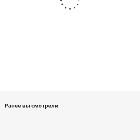
открытый PU, AT5 25 PAZ,
открытый PU, AT5 25,
EMT
EMT
Есть в наличии
Есть в наличии
598
руб.
/м
498
руб.
/м
Ранее вы смотрели