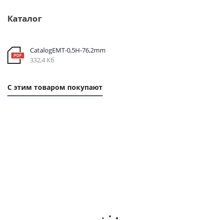
Каталог
CatalogEMT-0,5Н-76,2mm
332,4 Кб
С этим товаром покупают
1
1
1
1
ММ
ММ
ММ
ММ
- 29
- 24
- 96
-
РУБ.
РУБ.
РУБ.
102
РУБ.
Ремень
Ремень
Ремень
Ремень
зубчатый
зубчатый
зубчатый
зубчаты