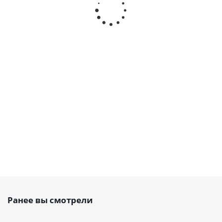
370 H Belt
330 H Belt
1250 H Belt
1325 H Be
Power
Power
Power
Power
Transmission,
Transmission,
Transmission,
Transmissi
EMT
EMT
EMT
EMT
Есть в
Есть в
Есть в
Есть в
наличии
наличии
наличии
наличии
от
102
от
29 руб.
от
24 руб.
от
96 руб.
руб.
Ранее вы смотрели