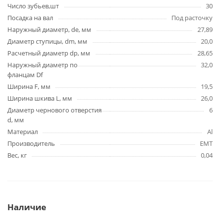
Число зубьев,шт
30
Посадка на вал
Под расточку
Наружный диаметр, de, мм
27,89
Диаметр ступицы, dm, мм
20,0
Расчетный диаметр dp, мм
28,65
Наружный диаметр по
32,0
фланцам Df
Ширина F, мм
19,5
Ширина шкива L, мм
26,0
Диаметр чернового отверстия
6
d, мм
Материал
Al
Производитель
EMT
Вес, кг
0,04
Наличие