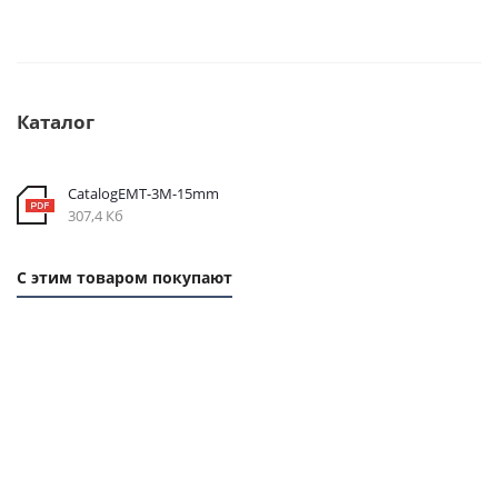
Каталог
CatalogEMT-3М-15mm
307,4 Кб
С этим товаром покупают
1 ММ - 8
1
РУБ.
ММ
- 19
РУБ.