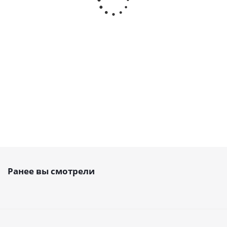
открытый PU, AT5 10 PAZ,
открытый PU, AT5 10,
EMT
EMT
Есть в наличии
Есть в наличии
337
руб.
/м
281
руб.
/м
Ранее вы смотрели