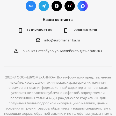
Наши контакты
+7 812 985 51 08
+7 800 600 99 10
info@euromehanika.ru
г. Санкт-Петербург, ул. Балтийская, д 51, офис 303
2026 © ООО «ЕВРОМЕХАНИКА». Вся информация представленная
на сайте, касающаяся технических характеристик, наличия,
стоимости, носит информационный характер и ни при каких
условиях не является публичной офертой, определяемой
положениями Статьи 437(2) Гражданского кодекса РФ. Для
получения более подробной информации о наличии, цене и
Наш сайт
использует cookie-файлы
для вашего удобства
условиях отгрузки товаров, обратитесь к нашим специалистам с
пользования сайтом и повышения качества
помощью формы обратной связи или по телефонам, указанным в