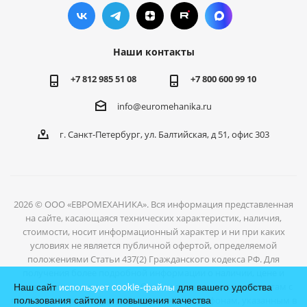
Наши контакты
+7 812 985 51 08
+7 800 600 99 10
info@euromehanika.ru
г. Санкт-Петербург, ул. Балтийская, д 51, офис 303
2026 © ООО «ЕВРОМЕХАНИКА». Вся информация представленная
на сайте, касающаяся технических характеристик, наличия,
стоимости, носит информационный характер и ни при каких
условиях не является публичной офертой, определяемой
положениями Статьи 437(2) Гражданского кодекса РФ. Для
получения более подробной информации о наличии, цене и
Наш сайт
использует cookie-файлы
для вашего удобства
условиях отгрузки товаров, обратитесь к нашим специалистам с
пользования сайтом и повышения качества
помощью формы обратной связи или по телефонам, указанным в