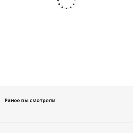
открытый PU, AT5 16 PAZ,
открытый PU, AT5 16,
EMT
EMT
Есть в наличии
Есть в наличии
478
руб.
/м
398
руб.
/м
Ранее вы смотрели