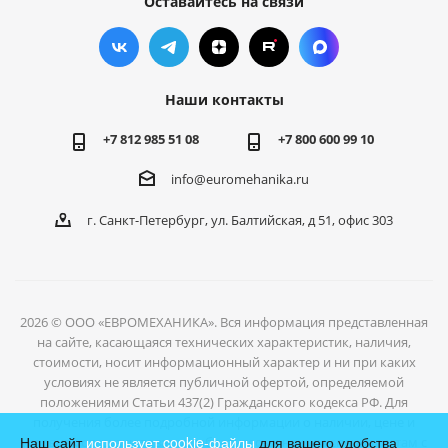
Оставайтесь на связи
Наши контакты
+7 812 985 51 08
+7 800 600 99 10
info@euromehanika.ru
г. Санкт-Петербург, ул. Балтийская, д 51, офис 303
2026 © ООО «ЕВРОМЕХАНИКА». Вся информация представленная
на сайте, касающаяся технических характеристик, наличия,
стоимости, носит информационный характер и ни при каких
условиях не является публичной офертой, определяемой
положениями Статьи 437(2) Гражданского кодекса РФ. Для
получения более подробной информации о наличии, цене и
Наш сайт
использует cookie-файлы
для вашего удобства
условиях отгрузки товаров, обратитесь к нашим специалистам с