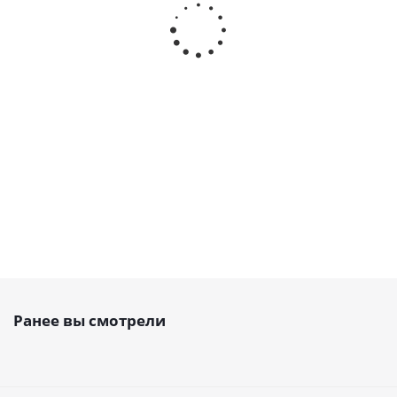
Ремень зубчатый AT10 25
Ремень зубчатый AT10
PAZ, открытый PU, EMT
25, открытый PU, EMT
Есть в наличии
Есть в наличии
715
руб.
/м
569
руб.
/м
Ранее вы смотрели