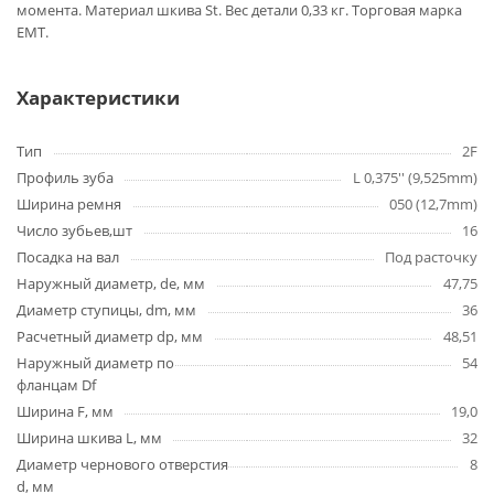
момента. Материал шкива St. Вес детали 0,33 кг. Торговая марка
EMT.
Характеристики
Тип
2F
Профиль зуба
L 0,375'' (9,525mm)
Ширина ремня
050 (12,7mm)
Число зубьев,шт
16
Посадка на вал
Под расточку
Наружный диаметр, de, мм
47,75
Диаметр ступицы, dm, мм
36
Расчетный диаметр dp, мм
48,51
Наружный диаметр по
54
фланцам Df
Ширина F, мм
19,0
Ширина шкива L, мм
32
Диаметр чернового отверстия
8
d, мм