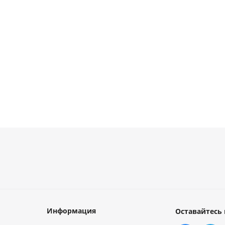
Есть в
Есть в
наличии
наличии
от
10 руб.
от
21 руб.
от
38 руб.
Информация
Оставайтесь 