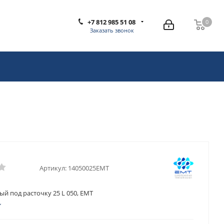
+7 812 985 51 08
0
0
Заказать звонок
Артикул:
14050025EMT
й под расточку 25 L 050, EMT