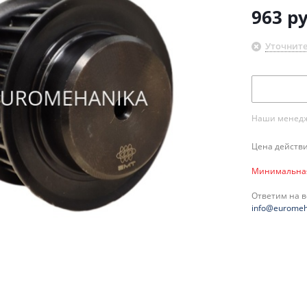
963
ру
Уточните
Наши менедже
Цена действи
Минимальная 
Ответим на 
info@euromeh