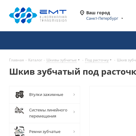
Ваш город
Санкт-Петербург
Главная
-
Каталог
-
Шкивы зубчатые
-
Под расточку
-
Шкив зубча
Шкив зубчатый под расточку
Втулки зажимные
Системы линейного
перемещения
Ремни зубчатые