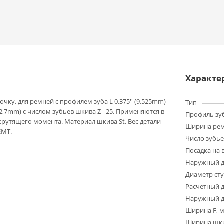
Характе
чку, для ремней с профилем зуба L 0,375'' (9,525mm)
Тип
2,7mm) с числом зубьев шкива Z= 25. Применяются в
Профиль зу
крутящего момента. Материал шкива St. Вес детали
Ширина ре
EMT.
Число зубье
Посадка на 
Наружный д
Диаметр ст
Расчетный 
Наружный д
Ширина F, 
Ширина шки