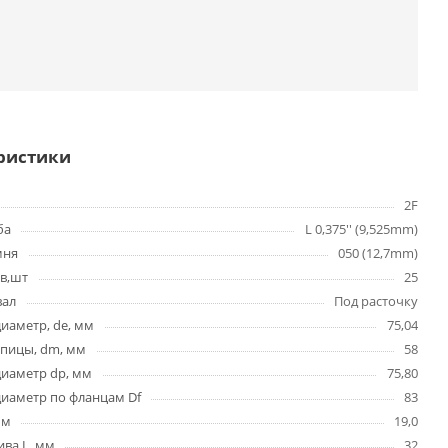
ристики
2F
ба
L 0,375'' (9,525mm)
мня
050 (12,7mm)
в,шт
25
вал
Под расточку
иаметр, de, мм
75,04
упицы, dm, мм
58
диаметр dp, мм
75,80
иаметр по фланцам Df
83
мм
19,0
ва L, мм
32