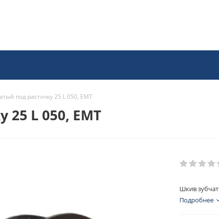
тый под расточку 25 L 050, EMT
 25 L 050, EMT
Шкив зубчаты
Подробнее