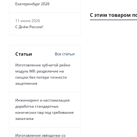
Екатеринбург 2026
С этим товаром п
11 июня 2026
С Днём России!
Статьи
Все статьи
Изготовление зубчатой рейки
модуль М8: разделение на
секции без потери точности
зацепления
Ремень
зубчатый
Инжиниринг и кастомизация:
236 L Belt
доработка стандартных
Power
конических пар под требования
Transmission,
заказчика
EMT
Изготовление звёздочки со