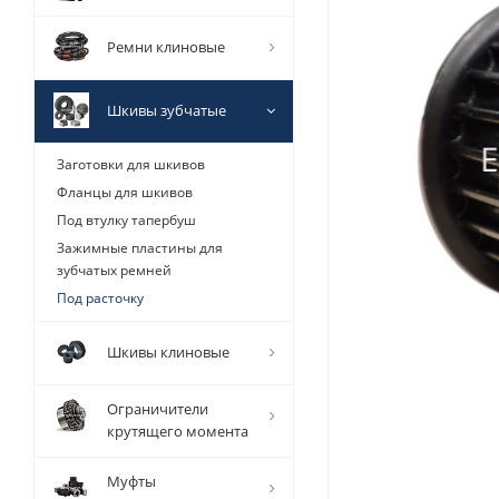
Ремни клиновые
Шкивы зубчатые
Заготовки для шкивов
Фланцы для шкивов
Под втулку тапербуш
Зажимные пластины для
зубчатых ремней
Под расточку
Шкивы клиновые
Ограничители
крутящего момента
Муфты