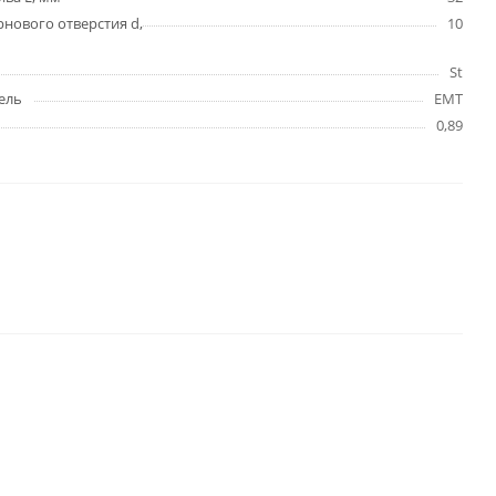
нового отверстия d,
10
St
ель
EMT
0,89