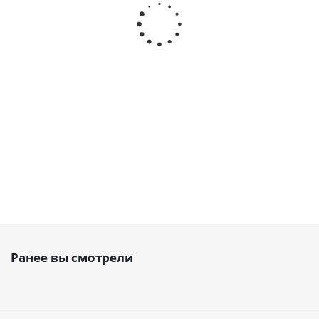
Ремень зубчатый AT10 25
Ремень зубчатый AT10
PAZ, открытый PU, EMT
25, открытый PU, EMT
Есть в наличии
Есть в наличии
715
руб.
/м
569
руб.
/м
Ранее вы смотрели