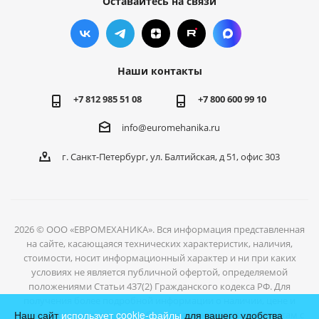
Оставайтесь на связи
Наши контакты
+7 812 985 51 08
+7 800 600 99 10
info@euromehanika.ru
г. Санкт-Петербург, ул. Балтийская, д 51, офис 303
2026 © ООО «ЕВРОМЕХАНИКА». Вся информация представленная
на сайте, касающаяся технических характеристик, наличия,
стоимости, носит информационный характер и ни при каких
условиях не является публичной офертой, определяемой
положениями Статьи 437(2) Гражданского кодекса РФ. Для
получения более подробной информации о наличии, цене и
Наш сайт
использует cookie-файлы
для вашего удобства
условиях отгрузки товаров, обратитесь к нашим специалистам с