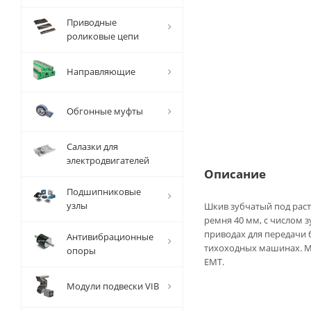
Приводные
роликовые цепи
Направляющие
Обгонные муфты
Салазки для
электродвигателей
Описание
Подшипниковые
узлы
Шкив зубчатый под раст
ремня 40 мм, с числом 
приводах для передачи
Антивибрационные
тихоходных машинах. Ма
опоры
EMT.
Модули подвески VIB