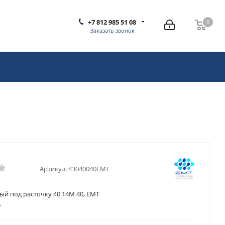
+7 812 985 51 08
0
0
Заказать звонок
Артикул:
43040040EMT
ый под расточку 40 14M 40, EMT