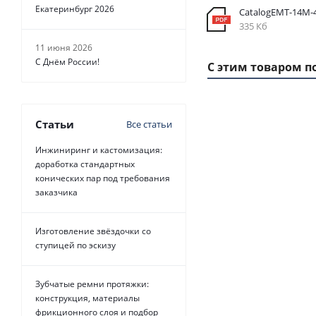
Екатеринбург 2026
CatalogEMT-14М
335 Кб
11 июня 2026
С Днём России!
С этим товаром п
Статьи
Все статьи
1 ММ - 415,20 РУБ.
Инжиниринг и кастомизация:
доработка стандартных
конических пар под требования
заказчика
Изготовление звёздочки со
ступицей по эскизу
Ремень зубчатый
14M SILVER усиле
Зубчатые ремни протяжки:
конструкция, материалы
Есть в нал
фрикционного слоя и подбор