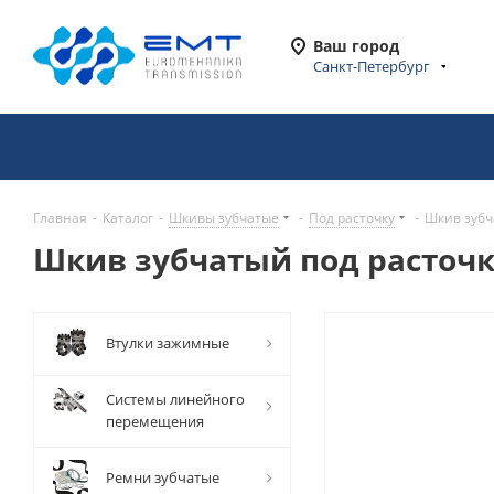
Ваш город
Санкт-Петербург
Главная
-
Каталог
-
Шкивы зубчатые
-
Под расточку
-
Шкив зубч
Шкив зубчатый под расточку
Втулки зажимные
Системы линейного
перемещения
Ремни зубчатые