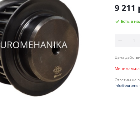
9 211
Есть в н
Цена действи
Минимальная 
Ответим на 
info@euromeh