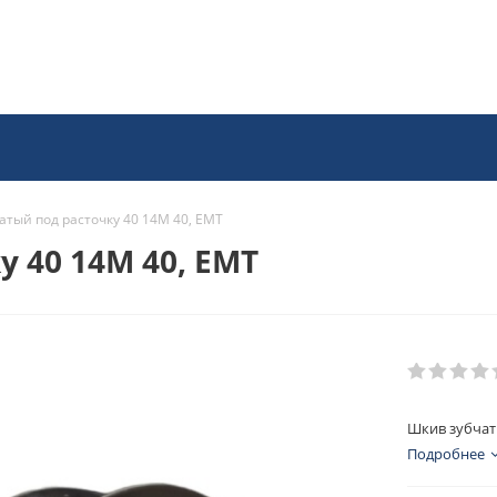
атый под расточку 40 14M 40, EMT
 40 14M 40, EMT
Шкив зубчат
Подробнее