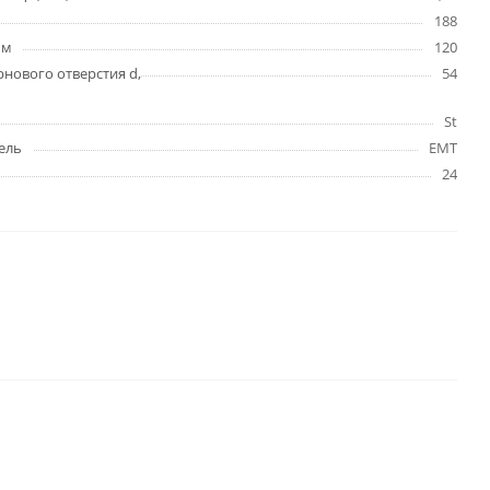
188
мм
120
нового отверстия d,
54
St
ель
EMT
24