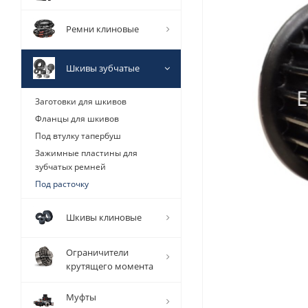
Ремни клиновые
Шкивы зубчатые
Заготовки для шкивов
Фланцы для шкивов
Под втулку тапербуш
Зажимные пластины для
зубчатых ремней
Под расточку
Шкивы клиновые
Ограничители
крутящего момента
Муфты