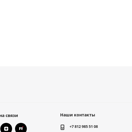
от
150 руб.
1 944
руб.
/м
Наши контакты
на связи
+7 812 985 51 08