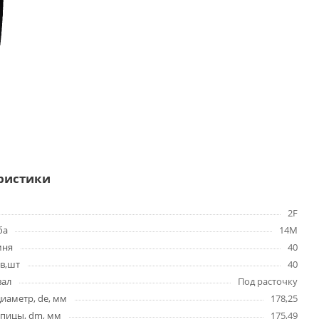
ристики
2F
ба
14M
мня
40
в,шт
40
вал
Под расточку
иаметр, de, мм
178,25
упицы, dm, мм
175,49