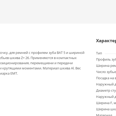
Характе
очку, для ремней с профилем зуба BAT 5 и шириной
Тип
зубьев шкива Z= 26. Применяются в компактных
Профиль зу
позиционирования, перемещиени и передачи
Ширина ре
 крутящими моментами. Материал шкива Al. Вес
Число зубье
 марка EMT.
Посадка на 
Наружный д
Диаметр ст
Наружный д
Ширина F, 
Ширина шки
Материал