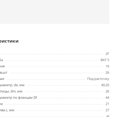
ристики
2F
ба
BAT 5
мня
16
в,шт
26
вал
Под расточку
иаметр, de, мм
40,20
упицы, dm, мм
26
иаметр по фланцам Df
44
мм
21
ва L, мм
27
Al