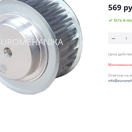
569
ру
Есть в н
Цена действи
Минимальная 
Ответим на 
info@euromeh