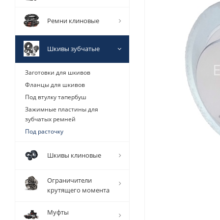
Ремни клиновые
Шкивы зубчатые
Заготовки для шкивов
Фланцы для шкивов
Под втулку тапербуш
Зажимные пластины для
зубчатых ремней
Под расточку
Шкивы клиновые
Ограничители
крутящего момента
Муфты