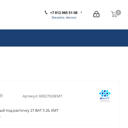
+7 812 985 51 08
0
0
Заказать звонок
Артикул:
60027026EMT
й под расточку 27 BAT 5 26, EMT