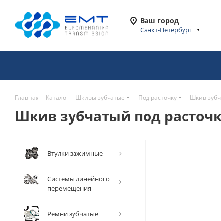
Ваш город
Санкт-Петербург
Главная
-
Каталог
-
Шкивы зубчатые
-
Под расточку
-
Шкив зубч
Шкив зубчатый под расточку
Втулки зажимные
Системы линейного
перемещения
Ремни зубчатые