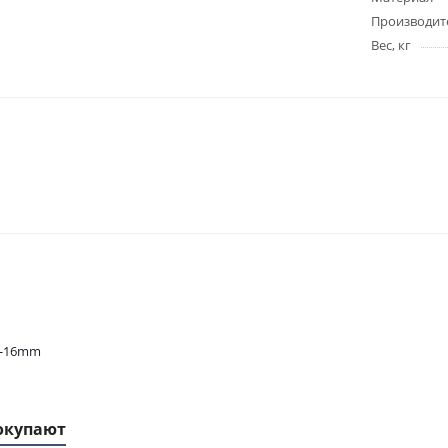
Производит
Вес, кг
5-16mm
окупают