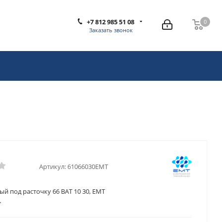
+7 812 985 51 08
0
0
Заказать звонок
Артикул:
61066030EMT
й под расточку 66 BAT 10 30, EMT