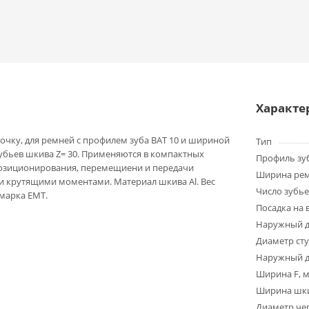
Характе
очку, для ремней с профилем зуба BAT 10 и шириной
Тип
зубьев шкива Z= 30. Применяются в компактных
Профиль зу
позиционирования, перемещиени и передачи
Ширина ре
 крутящими моментами. Материал шкива Al. Вес
Число зубье
 марка EMT.
Посадка на 
Наружный д
Диаметр ст
Наружный д
Ширина F, 
Ширина шки
Диаметр чер