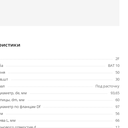
ристики
2F
ба
BAT 10
мня
50
в,шт
30
вал
Под расточку
иаметр, de, мм
93,65
упицы, dm, мм
60
иаметр по фланцам Df
97
мм
56
ва L, мм
66
нового отверстия d,
12