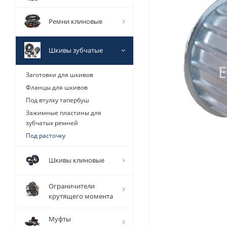
Ремни клиновые
Шкивы зубчатые
Заготовки для шкивов
Фланцы для шкивов
Под втулку тапербуш
Зажимные пластины для
зубчатых ремней
Под расточку
Шкивы клиновые
Ограничители
крутящего момента
Муфты