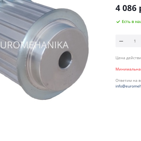
4 086
Есть в н
Цена действи
Минимальная 
Ответим на 
info@euromeh