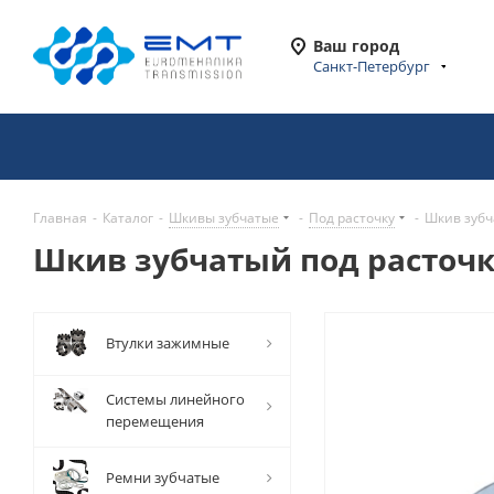
Ваш город
Санкт-Петербург
Главная
-
Каталог
-
Шкивы зубчатые
-
Под расточку
-
Шкив зубч
Шкив зубчатый под расточку
Втулки зажимные
Системы линейного
перемещения
Ремни зубчатые