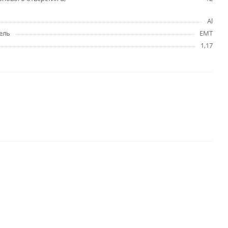
Al
ель
EMT
1,17