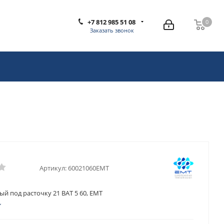
+7 812 985 51 08
0
0
Заказать звонок
Артикул:
60021060EMT
й под расточку 21 BAT 5 60, EMT