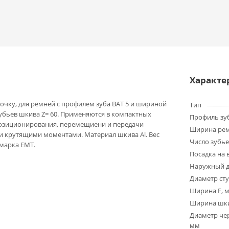
Характе
очку, для ремней с профилем зуба BAT 5 и шириной
Тип
зубьев шкива Z= 60. Применяются в компактных
Профиль зу
позиционирования, перемещиени и передачи
Ширина ре
 крутящими моментами. Материал шкива Al. Вес
Число зубье
 марка EMT.
Посадка на 
Наружный д
Диаметр ст
Ширина F, 
Ширина шки
Диаметр чер
мм