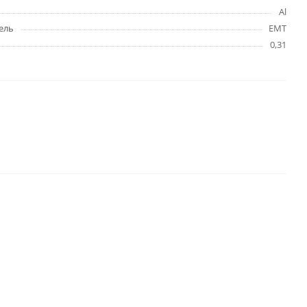
Al
ель
EMT
0,31