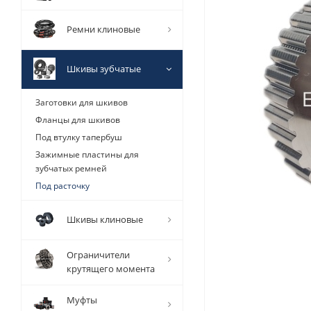
Ремни клиновые
Шкивы зубчатые
Заготовки для шкивов
Фланцы для шкивов
Под втулку тапербуш
Зажимные пластины для
зубчатых ремней
Под расточку
Шкивы клиновые
Ограничители
крутящего момента
Муфты