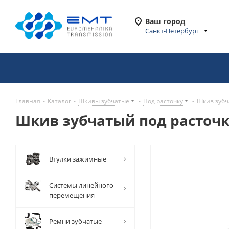
Ваш город
Санкт-Петербург
Главная
-
Каталог
-
Шкивы зубчатые
-
Под расточку
-
Шкив зубч
Шкив зубчатый под расточку
Втулки зажимные
Системы линейного
перемещения
Ремни зубчатые