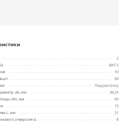
ристики
2
ба
BAT 5
мня
10
в,шт
60
вал
Под расточку
иаметр, de, мм
94,25
упицы, dm, мм
65
мм
15
ва L, мм
21
нового отверстия d,
8