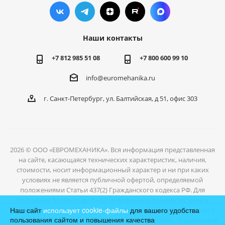
Наши контакты
+7 812 985 51 08
+7 800 600 99 10
info@euromehanika.ru
г. Санкт-Петербург, ул. Балтийская, д 51, офис 303
2026 © ООО «ЕВРОМЕХАНИКА». Вся информация представленная
на сайте, касающаяся технических характеристик, наличия,
стоимости, носит информационный характер и ни при каких
условиях не является публичной офертой, определяемой
положениями Статьи 437(2) Гражданского кодекса РФ. Для
получения более подробной информации о наличии, цене и
Наш сайт
использует cookie-файлы
для вашего удобства
условиях отгрузки товаров, обратитесь к нашим специалистам с
пользования сайтом и повышения качества
помощью формы обратной связи или по телефонам, указанным в