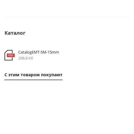
Каталог
CatalogEMT-5М-15mm
298,8 Кб
С этим товаром покупают
1
1
ММ
ММ
- 19
- 42
РУБ.
РУБ.