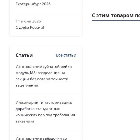
Екатеринбург 2026
С этим товаром п
11 июня 2026
С Днём России!
1 ММ - 19 РУБ.
Статьи
Все статьи
Изготовление зубчатой рейки
модуль М8: разделение на
секции без потери точности
зацепления
Ремень зубчатый
Belt Power Trans
Инжиниринг и кастомизация:
доработка стандартных
конических пар под требования
Есть в н
заказчика
от
19 р
Изготовление звёздочки со