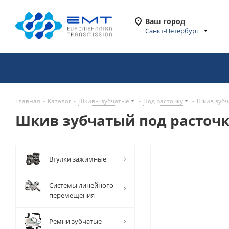
Ваш город
Санкт-Петербург
Главная
-
Каталог
-
Шкивы зубчатые
-
Под расточку
-
Шкив зубч
Шкив зубчатый под расточку
Втулки зажимные
Системы линейного
перемещения
Ремни зубчатые