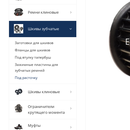
Ремни клиновые
Шкивы зубчатые
Заготовки для шкивов
Фланцы для шкивов
Под втулку тапербуш
Зажимные пластины для
зубчатых ремней
Под расточку
Шкивы клиновые
Ограничители
крутящего момента
Муфты