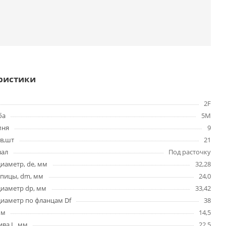
ристики
2F
ба
5M
мня
9
в,шт
21
вал
Под расточку
иаметр, de, мм
32,28
упицы, dm, мм
24,0
диаметр dp, мм
33,42
иаметр по фланцам Df
38
мм
14,5
ва L, мм
22,5