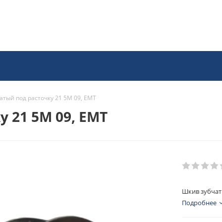
атый под расточку 21 5M 09, EMT
 21 5M 09, EMT
Шкив зубчат
Подробнее