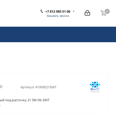
+7 812 985 51 08
0
0
Заказать звонок
Артикул:
41009021EMT
ый под расточку 21 5M 09, EMT