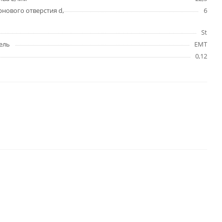
нового отверстия d,
6
St
ель
EMT
0,12