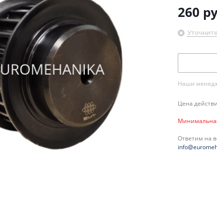
260
ру
Уточните
Наши менедже
Цена действи
Минимальная 
Ответим на 
info@euromeh