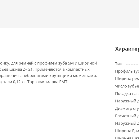
Характе
очку, для ремней с профилем зуба 5M и шириной
Тип
убьев шкива Z= 21. Применяются в компактных
Профиль зу
 вращения с небольшими крутящими моментами.
Ширина ре
детали 0,12 кг. Торговая марка EMT.
Число зубье
Посадка на 
Наружный д
Диаметр ст
Расчетный 
Наружный д
Ширина F, 
Ширина шки