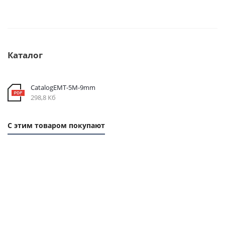
Каталог
CatalogEMT-5М-9mm
298,8 Кб
С этим товаром покупают
1
1
ММ
ММ
- 19
- 42
РУБ.
РУБ.