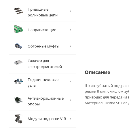
Приводные
роликовые цепи
Направляющие
Обгонные муфты
Салазки для
электродвигателей
Описание
Подшипниковые
узлы
Шкив зубчатый под раст
ремня 9 мм, с числом з
приводах для передачи
Антивибрационные
Материал шкива St. Вес 
опоры
Модули подвески VIB