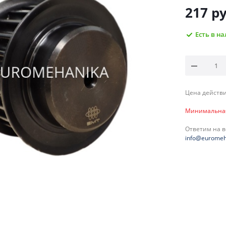
217
ру
Есть в н
Цена действи
Минимальная 
Ответим на 
info@euromeh