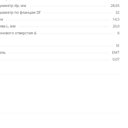
диаметр dp, мм
28,65
иаметр по фланцам Df
32
мм
14,5
ва L, мм
20,0
нового отверстия d,
6
St
ель
EMT
0,07