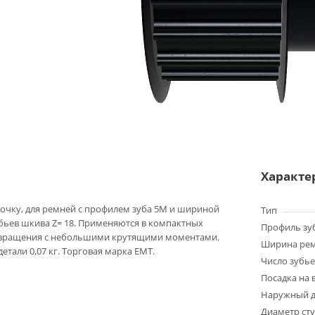
Характе
очку, для ремней с профилем зуба 5M и шириной
Тип
убьев шкива Z= 18. Применяются в компактных
Профиль зу
 вращения с небольшими крутящими моментами.
Ширина ре
детали 0,07 кг. Торговая марка EMT.
Число зубье
Посадка на 
Наружный д
Диаметр ст