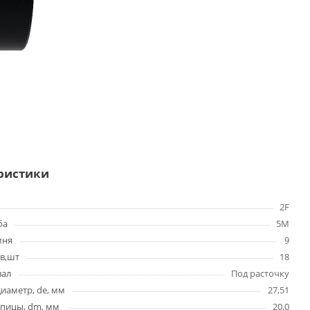
ристики
2F
ба
5M
мня
9
в,шт
18
вал
Под расточку
иаметр, de, мм
27,51
упицы, dm, мм
20,0