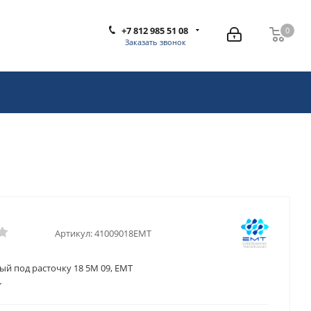
+7 812 985 51 08
0
0
Заказать звонок
Артикул:
41009018EMT
ый под расточку 18 5M 09, EMT