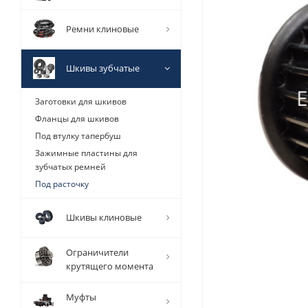
Ремни клиновые
Шкивы зубчатые
Заготовки для шкивов
Фланцы для шкивов
Под втулку тапербуш
Зажимные пластины для
зубчатых ремней
Под расточку
Шкивы клиновые
Ограничители
крутящего момента
Муфты