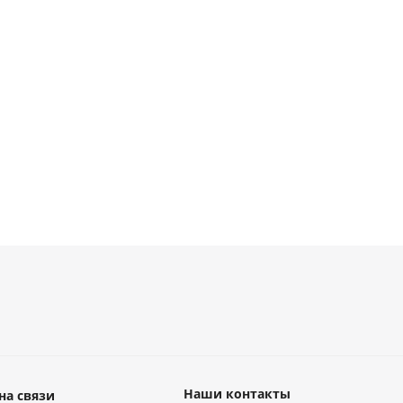
Есть в наличии
Есть в наличии
294
руб.
/м
253
руб.
/м
Наши контакты
на связи