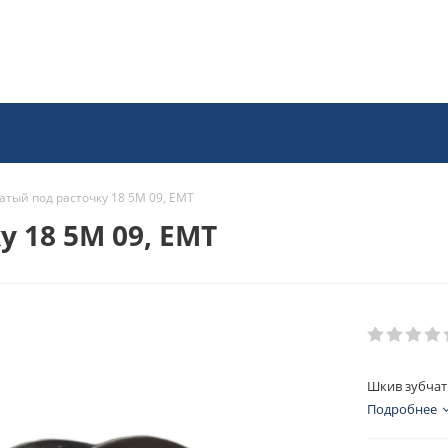
атый под расточку 18 5M 09, EMT
 18 5M 09, EMT
Шкив зубчат
Подробнее