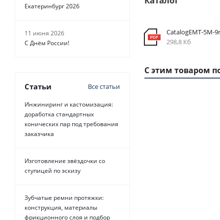
Каталог
Екатеринбург 2026
CatalogEMT-5М-
11 июня 2026
298,8 Кб
С Днём России!
С этим товаром п
Статьи
Все статьи
Инжиниринг и кастомизация:
1 ММ - 19 РУБ.
доработка стандартных
конических пар под требования
заказчика
Изготовление звёздочки со
ступицей по эскизу
Ремень зубчатый
Зубчатые ремни протяжки:
Belt Power Trans
конструкция, материалы
фрикционного слоя и подбор