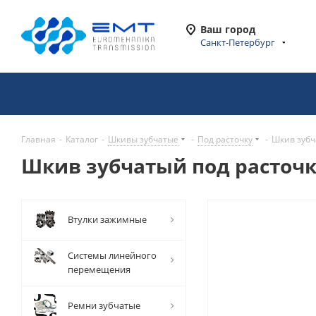
Ваш город
Санкт-Петербург
Главная
-
Каталог
-
Шкивы зубчатые
-
Под расточку
-
Шкив зубч
Шкив зубчатый под расточку
Втулки зажимные
Системы линейного
перемещения
Ремни зубчатые